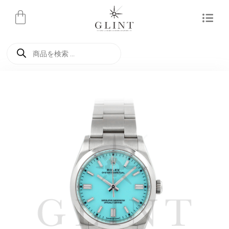
内
容
を
商
ス
品
検
キ
索
ッ
プ