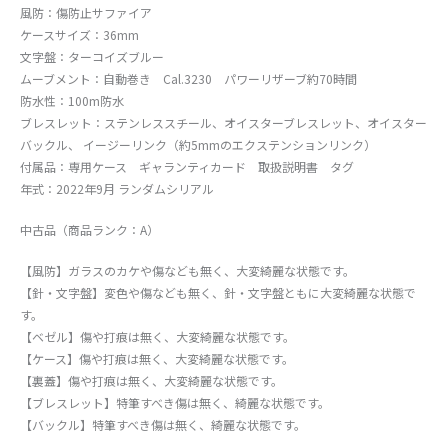
風防：傷防止サファイア
ケースサイズ：36mm
文字盤：ターコイズブルー
ムーブメント：自動巻き Cal.3230 パワーリザーブ約70時間
防水性：100m防水
ブレスレット：ステンレススチール、オイスターブレスレット、オイスター
バックル、 イージーリンク（約5mmのエクステンションリンク）
付属品：専用ケース ギャランティカード 取扱説明書 タグ
年式：2022年9月 ランダムシリアル
中古品（商品ランク：A）
【風防】ガラスのカケや傷なども無く、大変綺麗な状態です。
【針・文字盤】変色や傷なども無く、針・文字盤ともに大変綺麗な状態で
す。
【ベゼル】傷や打痕は無く、大変綺麗な状態です。
【ケース】傷や打痕は無く、大変綺麗な状態です。
【裏蓋】傷や打痕は無く、大変綺麗な状態です。
【ブレスレット】特筆すべき傷は無く、綺麗な状態です。
【バックル】特筆すべき傷は無く、綺麗な状態です。