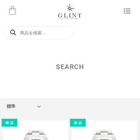
内
容
を
商
ス
品
検
キ
索
ッ
プ
SEARCH
新 品
新 品