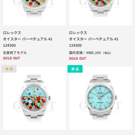
ロレックス
ロレックス
オイスター パーペチュアル 41
オイスター パーペチュアル 41
124300
124300
生産終了モデル
国内定価：
¥
980,100
（税込）
SOLD OUT
SOLD OUT
中 古
新 品