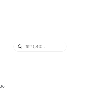
商
品
検
索
36