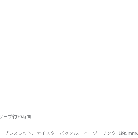
リザーブ約70時間
ーブレスレット、オイスターバックル、 イージーリンク（約5mm