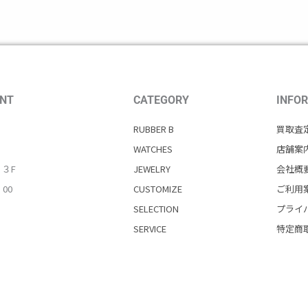
NT
CATEGORY
INFO
RUBBER B
買取査
WATCHES
店舗案
・３F
JEWELRY
会社概
：00
CUSTOMIZE
ご利用
SELECTION
プライ
SERVICE
特定商