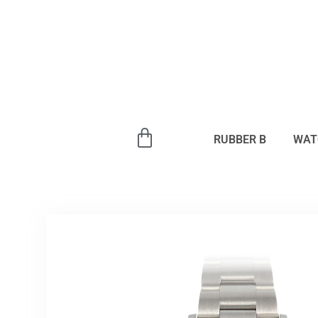
内
容
を
ス
キ
ッ
プ
RUBBER B
WAT