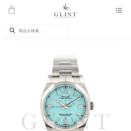
内
容
を
商
ス
品
検
キ
索
ッ
プ