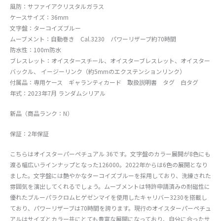
風防：サファイアクリスタルガラス
ケースサイズ：36mm
文字盤：ターコイズブルー
ムーブメント：自動巻き Cal.3230 パワーリザーブ約70時間
防水性：100m防水
ブレスレット：オイスタースチール、オイスターブレスレット、オイスター
バックル、 イージーリンク（約5mmのエクステンションリンク）
付属品：専用ケース ギャランティカード 取扱説明書 タグ 白タグ
年式：2023年7月 ランダムシリアル
新品（商品ランク：N）
保証：2年保証
こちらはオイスターパーペチュアル 36です。文字盤のカラー展開が8色にも
渡る幅広いラインナップとなった126000。2022年からは6色の展開となり
ました。文字盤には艶やかなターコイズブルーを採用しており、洗練された
雰囲気を演出してくれるでしょう。ムーブメントは特許申請済みの耐磁性に
優れたブルーパラクロムヒゲゼンマイを使用したキャリバー3230を搭載し
ており、パワーリザーブは70時間を誇ります。現行のオイスターパーペチュ
アルはサイズとカラー共にとても豊富な展開になっており、自分に合ったサ