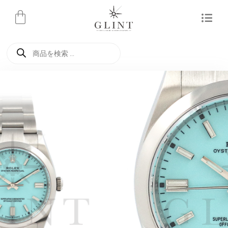
内
容
を
商
ス
品
検
キ
索
ッ
プ