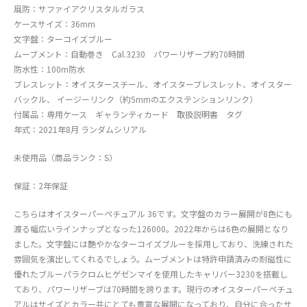
風防：サファイアクリスタルガラス
ケースサイズ：36mm
文字盤：ターコイズブルー
ムーブメント：自動巻き Cal.3230 パワーリザーブ約70時間
防水性：100m防水
ブレスレット：オイスタースチール、オイスターブレスレット、オイスター
バックル、 イージーリンク（約5mmのエクステンションリンク）
付属品：専用ケース ギャランティカード 取扱説明書 タグ
年式：2021年8月 ランダムシリアル
未使用品（商品ランク：S）
保証：2年保証
こちらはオイスターパーペチュアル 36です。文字盤のカラー展開が8色にも
渡る幅広いラインナップとなった126000。2022年からは6色の展開となり
ました。文字盤には艶やかなターコイズブルーを採用しており、洗練された
雰囲気を演出してくれるでしょう。ムーブメントは特許申請済みの耐磁性に
優れたブルーパラクロムヒゲゼンマイを使用したキャリバー3230を搭載し
ており、パワーリザーブは70時間を誇ります。現行のオイスターパーペチュ
アルはサイズとカラー共にとても豊富な展開になっており、自分に合ったサ