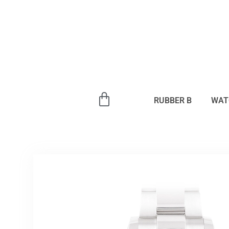
内
容
を
ス
キ
ッ
プ
RUBBER B
WAT