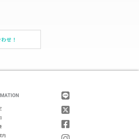
合わせ！
RMATION
定
内
要
案内