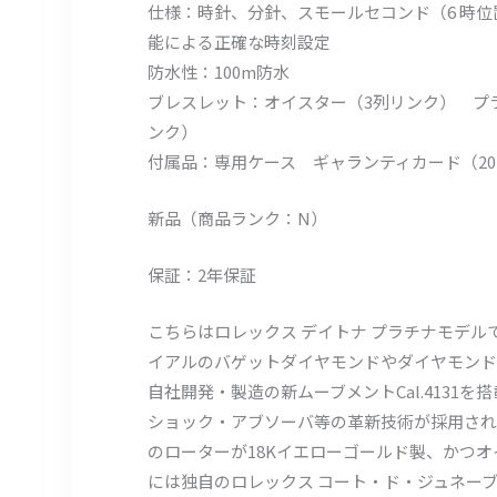
仕様：時針、分針、スモールセコンド（6 時位置）
能による正確な時刻設定
防水性：100m防水
ブレスレット：オイスター（3列リンク） プ
ンク）
付属品：専用ケース ギャランティカード（20
新品（商品ランク：N）
保証：2年保証
こちらはロレックス デイトナ プラチナモデル
イアルのバゲットダイヤモンドやダイヤモンド
自社開発・製造の新ムーブメントCal.413
ショック・アブソーバ等の革新技術が採用され
のローターが18Kイエローゴールド製、かつ
には独自のロレックス コート・ド・ジュネー