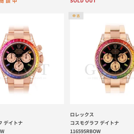
SOLD OUT
商 談 中
中 古
ロレックス
フ デイトナ
コスモグラフ デイトナ
OW
116595RBOW