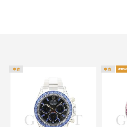
中 古
中 古
現金特