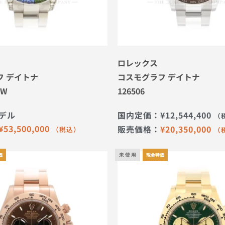
ロレックス
フ デイトナ
コスモグラフ デイトナ
OW
126506
デル
国内定価：
¥
12,544,400
（
¥
53,500,000
販売価格：
¥
20,350,000
（税込）
（
未 使 用
価
現金特価