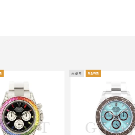
未 使 用
価
現金特価