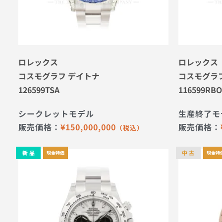
ロレックス
ロレックス
コスモグラフ デイトナ
コスモグラ
126599TSA
116599RB
シークレットモデル
生産終了モ
販売価格：
¥
150,000,000
販売価格：
（税込）
新 品
中 古
現金特価
現金特