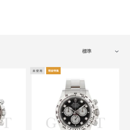
未 使 用
現金特価