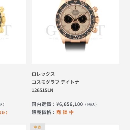
ロレックス
コスモグラフ デイトナ
126515LN
国内定価：
¥
6,656,100
込）
（税込）
販売価格：
商 談 中
税込）
中 古