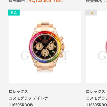
販売価格：
¥
2,728,000
販売価格：
（税込）
新 品
中 古
ロレックス
ロレックス
コスモグラフ デイトナ
コスモグラ
116595RBOW
116595RB