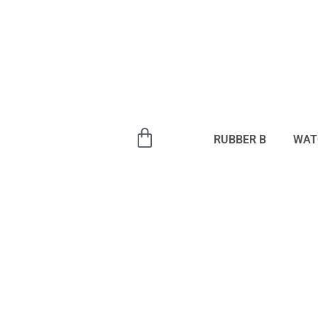
内
容
を
ス
キ
ッ
プ
RUBBER B
WAT