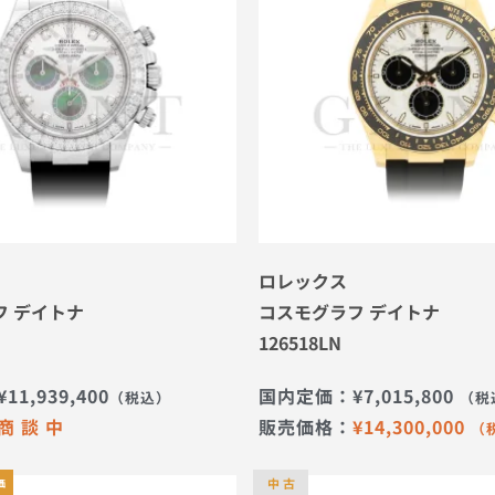
ロレックス
フ デイトナ
コスモグラフ デイトナ
126518LN
¥
11,939,400
国内定価：
¥
7,015,800
（税込）
（税
商 談 中
販売価格：
¥
14,300,000
（
中 古
価