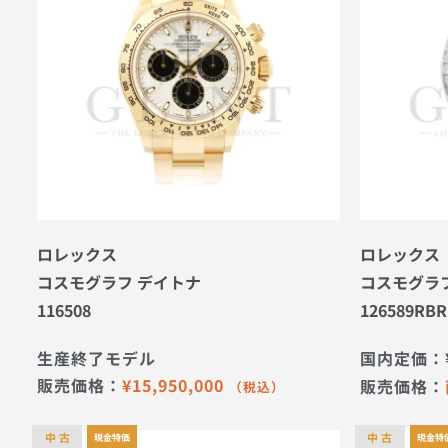
ロレックス
ロレックス
コスモグラフ デイトナ
コスモグラ
116508
126589RBR
生産終了モデル
国内定価：
販売価格：
¥
15,950,000
販売価格：
（税込）
中 古
中 古
現金特価
現金特