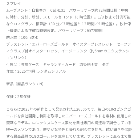
スプレイ
ムーブメント：自動巻き Cal.4131 パワーリザーブ約72時間仕様：中央
に時針、分針、秒針、スモールセコンド（6 時位置）。1/8 秒まで計測可能
なクロノグラフ、積算計（30 分／3 時位置と 12 時間／9 時位置）。秒針停
止機能による正確な時刻設定。パワーリザーブ：約72時間
防水性：100m防水
ブレスレット：エバーローズゴールド オイスターブレスレット セーフテ
ィクラスプ付オイスターロック、イージーリンク（約5mmのエクステンシ
ョンリンク）
付属品：専用ケース ギャランティカード 取扱説明書 タグ
年式：2025年4月 ランダムシリアル
新品（商品ランク：N）
保証：2年保証
こちらは2023年の新作として発表された126505です。独自の18ctピンクゴ
ールドを自社開発し特許を取得したエバーローズゴールドを素材に使用した
豪華なモデル。ロレックスはケース素材を自社専用の鋳造場で調合している
唯一のメゾンであり、鮮やかな発色と優れた耐久性を持ち、眩い輝きを保証
する最高品質の18ctゴールドを生産しています。ブレスレットに至るまで贅