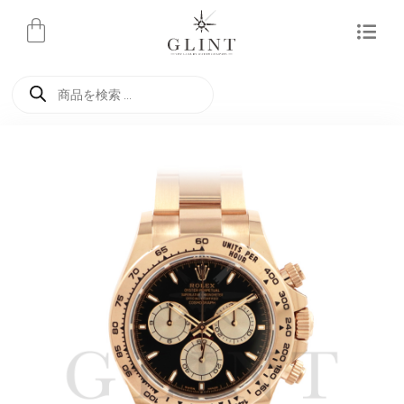
内
容
を
商
ス
品
検
キ
索
ッ
プ