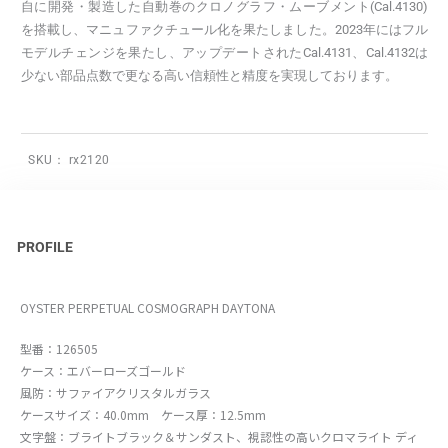
自に開発・製造した自動巻のクロノグラフ・ムーブメント(Cal.4130)
を搭載し、マニュファクチュール化を果たしました。2023年にはフル
モデルチェンジを果たし、アップデートされたCal.4131、Cal.4132は
少ない部品点数で更なる高い信頼性と精度を実現しております。
SKU：
rx2120
PROFILE
OYSTER PERPETUAL COSMOGRAPH DAYTONA
型番：126505
ケース：エバーローズゴールド
風防：サファイアクリスタルガラス
ケースサイズ：40.0mm ケース厚：12.5mm
文字盤：ブライトブラック＆サンダスト、視認性の高いクロマライト ディ