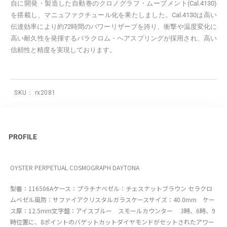
自に開発・製造した自動巻のクロノグラフ・ムーブメント(Cal.4130)
を搭載し、マニュファクチュール化を果たしました。Cal.4130は高い
伝達効率により約72時間のパワーリザーブを誇り、衝撃や温度変化に
高い耐久性を発揮するパラクロム・ヘアスプリングが採用され、高い
信頼性と精度を実現しております。
SKU：
rx2081
PROFILE
OYSTER PERPETUAL COSMOGRAPH DAYTONA
型番：116506Aケース：プラチナベゼル：チェスナットブラウン セラクロ
ムベゼル風防：サファイアクリスタルガラスケースサイズ：40.0mm ケー
ス厚：12.5mm文字盤：アイスブルー スモールカウンター 3時、6時、9
時位置に、8ポイントのバゲットカットダイヤモンドがセットされたアワー