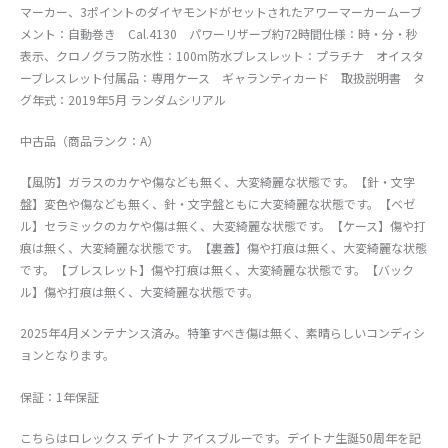
マーカー、3ポイントのダイヤモンドがセットされたアワーマーカームーブ
メント：自動巻き Cal.4130 パワーリザーブ約72時間仕様：時・分・秒
表示、クロノグラフ防水性：100m防水ブレスレット：プラチナ オイスタ
ーブレスレット付属品：専用ケース ギャランティカード 取扱説明書 タ
グ年式：2019年5月 ランダムシリアル
中古品（商品ランク：A）
【風防】ガラスのカケや傷なども無く、大変綺麗な状態です。【針・文字
盤】変色や傷なども無く、針・文字盤ともに大変綺麗な状態です。【ベゼ
ル】セラミックのカケや傷は無く、大変綺麗な状態です。【ケース】傷や打
痕は無く、大変綺麗な状態です。【裏蓋】傷や打痕は無く、大変綺麗な状態
です。【ブレスレット】傷や打痕は無く、大変綺麗な状態です。【バック
ル】傷や打痕は無く、大変綺麗な状態です。
2025年4月メンテナンス済み。特筆すべき傷は無く、素晴らしいコンディシ
ョンとなります。
保証：1年保証
こちらはロレックス デイトナ アイスブルーです。デイトナ生誕50周年を記