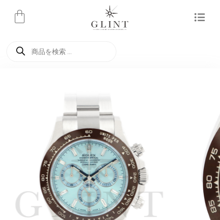
内
容
を
商
ス
品
検
キ
索
ッ
プ