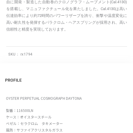
自に開発・製造した自動巻のクロノグラフ・ムーブメント(Cal.4130)
を搭載し、マニュファクチュール化を果たしました。Cal.4130は高い
伝達効率により約72時間のパワーリザーブを誇り、衝撃や温度変化に
高い耐久性を発揮するパラクロム・ヘアスプリングが採用され、高い
信頼性と精度を実現しております。
SKU：
rx1794
PROFILE
OYSTER PERPETUAL COSMOGRAPH DAYTONA
型番：116500LN
ケース：オイスタースチール
ベゼル：セラクロム タキメーター
風防：サファイアクリスタルガラス