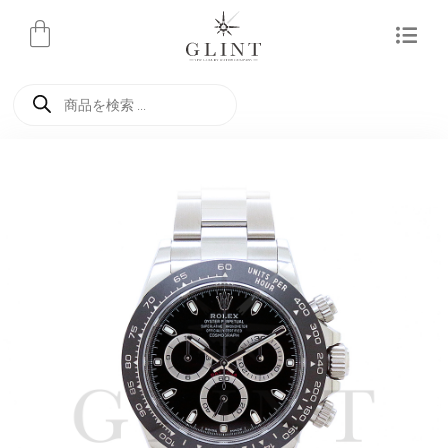
内
容
を
商
ス
品
検
キ
索
ッ
プ