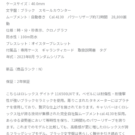
ケースサイズ：40.0mm
文字盤：ブラック スモールカウンター
ムーブメント：自動巻き Cal.4130 パワーリザーブ約72時間 28,800振
動
仕様：時・分・秒表示、クロノグラフ
防水性：100m防水
ブレスレット：オイスターブレスレット
付属品：専用ケース ギャランティカード 取扱説明書 タグ
年式：2023年8月 ランダムシリアル
新品（商品ランク：N）
保証：2年保証
こちらはロレックス デイトナ 116500LNです。ベゼルには耐傷性・耐衝撃
性が強いブラックセラミックを使用。彫りこまれたタキメーターにはプラチ
ナを使用しており、贅沢な仕上げを施されております。キャリバーはくロレ
ックス社が誇る技術が集積された完全自社製ムーブメントcal.4130を採用。
あらゆる姿勢差において等時性を保ち、72時間ものパワーリザーブを誇り
ます。これまでのモデルと比較しても、高級感が更に増したロレックスが誇
るフラッグシップモデル。ブラック文字盤は男らしく腕元を引き締めてく