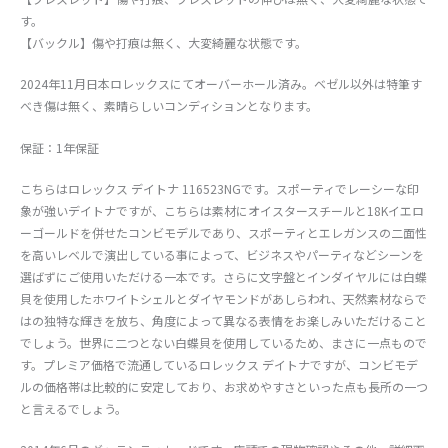
す。
【バックル】傷や打痕は無く、大変綺麗な状態です。
2024年11月日本ロレックスにてオーバーホール済み。ベゼル以外は特筆す
べき傷は無く、素晴らしいコンディションとなります。
保証：1年保証
こちらはロレックス デイトナ 116523NGです。スポーティでレーシーな印
象が強いデイトナですが、こちらは素材にオイスタースチールと18Kイエロ
ーゴールドを併せたコンビモデルであり、スポーティとエレガンスの二面性
を高いレベルで演出している事によって、ビジネスやパーティなどシーンを
選ばずにご使用いただける一本です。さらに文字盤とインダイヤルには白蝶
貝を使用したホワイトシェルとダイヤモンドがあしらわれ、天然素材ならで
はの独特な輝きを放ち、角度によって異なる表情をお楽しみいただけること
でしょう。世界に二つとない白蝶貝を使用しているため、まさに一点もので
す。プレミア価格で流通しているロレックス デイトナですが、コンビモデ
ルの価格帯は比較的に安定しており、お求めやすさといった点も長所の一つ
と言えるでしょう。