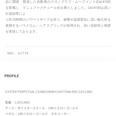
自に開発・製造した自動巻のクロノグラフ・ムーブメント(Cal.4130)
を搭載し、マニュファクチュール化を果たしました。Cal.4130は高い
伝達効率によ
り約72時間のパワーリザーブを誇り、衝撃や温度変化に高い耐久性を
発揮するパラクロム・ヘアスプリングが採用され、高い信頼性と精度
を実現しております。
SKU：
rx1774
PROFILE
OYSTER PERPETUAL COSMOGRAPH DAYTONA Ref.116523NG
型番：116523NG
ケース：オイスタースチール 18Kイエローゴールド
ベゼル：18Kイエローゴールド タキメーター