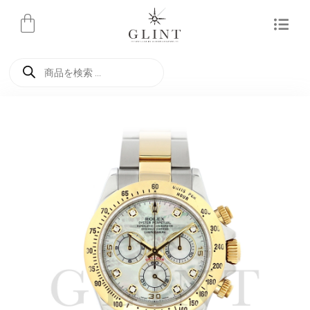
内
容
を
商
ス
品
検
キ
索
ッ
プ