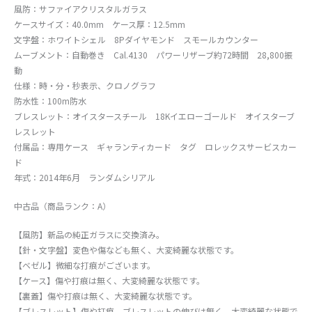
風防：サファイアクリスタルガラス
ケースサイズ：40.0mm ケース厚：12.5mm
文字盤：ホワイトシェル 8Pダイヤモンド スモールカウンター
ムーブメント：自動巻き Cal.4130 パワーリザーブ約72時間 28,800振
動
仕様：時・分・秒表示、クロノグラフ
防水性：100m防水
ブレスレット：オイスタースチール 18Kイエローゴールド オイスターブ
レスレット
付属品：専用ケース ギャランティカード タグ ロレックスサービスカー
ド
年式：2014年6月 ランダムシリアル
中古品（商品ランク：A）
【風防】新品の純正ガラスに交換済み。
【針・文字盤】変色や傷なども無く、大変綺麗な状態です。
【ベゼル】微細な打痕がございます。
【ケース】傷や打痕は無く、大変綺麗な状態です。
【裏蓋】傷や打痕は無く、大変綺麗な状態です。
【ブレスレット】傷や打痕、ブレスレットの伸びは無く、大変綺麗な状態で