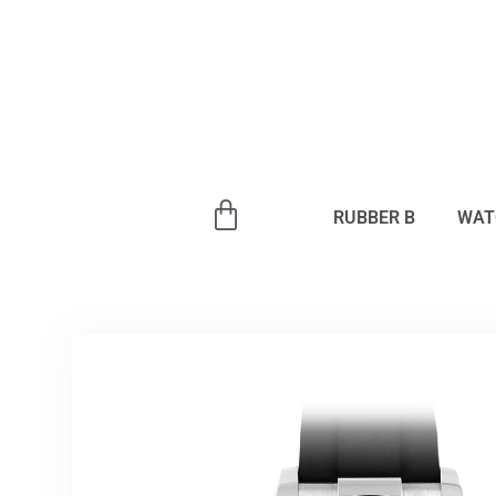
内
容
を
ス
キ
ッ
プ
RUBBER B
WAT