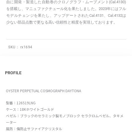
自に開発・製造した自動巻のクロノグラフ・ムーブメント(Cal.4130)
を搭載し、マニュファクチュール化を果たしました。2023年にはフル
モデルチェンジを果たし、アップデートされたCal.4131、Cal.4132は
少ない部品点数で更なる高い信頼性と精度を実現しております。
SKU：
rx1694
PROFILE
OYSTER PERPETUAL COSMOGRAPH DAYTONA
型番：126519LNG
ケース：18Kホワイトゴールド
ベゼル：ブラックのセラミック製モノブロック セラクロムベゼル、タキメ
ーター
風防：傷防止サファイアクリスタル