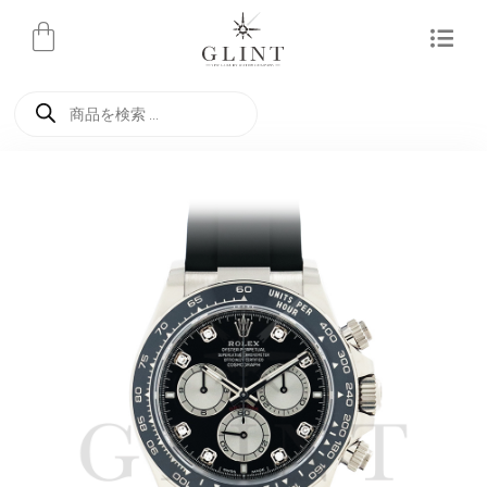
内
容
を
商
ス
品
検
キ
索
ッ
プ