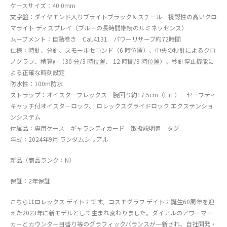
ケースサイズ：40.0mm
文字盤：ダイヤモンド入りブライトブラック＆スチール 視認性の高いクロ
マライト ディスプレイ（ブルーの長時間継続のルミネッセンス）
ムーブメント：自動巻き Cal.4131 パワーリザーブ約72時間
仕様：時針、分針、スモールセコンド（6 時位置）、中央の秒針によるクロ
ノグラフ、積算計（30 分/3 時位置、 12 時間/9 時位置）、秒針停止機能に
よる正確な時刻設定
防水性：100m防水
ストラップ：オイスターフレックス 腕回り約17.5cm（E+F） セーフティ
キャッチ付オイスターロック、 ロレックスグライドロック エクステンショ
ンシステム
付属品：専用ケース ギャランティカード 取扱説明書 タグ
年式：2024年9月 ランダムシリアル
新品（商品ランク：N）
保証：2年保証
こちらはロレックス デイトナです。コスモグラフ デイトナ誕生60周年を迎
えた2023年に新モデルとして生まれ変わりました。ダイアルのアワーマー
カーとカウンター目盛り等のグラフィックバランスが一新され、自社開発・