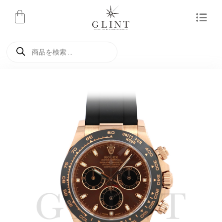
内
容
を
商
ス
品
検
キ
索
ッ
プ