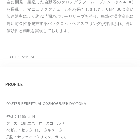
自に開発・製造した自動巻のクロノグラフ・ムーブメント(Cal.4130)
を搭載し、マニュファクチュール化を果たしました。Cal.4130は高い
伝達効率により約72時間のパワーリザーブを誇り、衝撃や温度変化に
高い耐久性を発揮するパラクロム・ヘアスプリングが採用され、高い
信頼性と精度を実現しております。
SKU：
rx1579
PROFILE
OYSTER PERPETUAL COSMOGRAPH DAYTONA
型番：116515LN
ケース：18Kエバーローズゴールド
ベゼル：セラクロム タキメーター
風防：サファイアクリスタルガラス