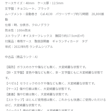
ケースサイズ：40mm ケース厚：12.5mm
文字盤：チョコレート、ブラック
ムーブメント：自動巻き Cal.4130 パワーリザーブ約72時間 28,800振
動
仕様：時、分表示、クロノグラフ
防水性：100m防水
ストラップ：オイスターフレックス 腕回り約17.5cm(E+F)
付属品：専用ケース 取扱説明書 ギャランティカード タグ
年式：2022年9月 ランダムシリアル
中古品（商品ランク：A）
【風防】ガラスのカケや傷なども無く、大変綺麗な状態です。
【針・文字盤】変色や傷なども無く、針・文字盤ともに大変綺麗な状態で
す。
【ベゼル】セラミックのカケや傷なども無く、大変綺麗な状態です。
【ケース】傷や打痕は無く、大変綺麗な状態です。
【裏蓋】傷や打痕は無く、大変綺麗な状態です。
【ストラップ】ほとんど使用感は無く、これからも快適にご使用いただける
ほど、大変綺麗な状態です。
【バックル】傷や打痕は無く、大変綺麗な状態です。