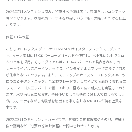
2024年7月メンテナンス済み。特筆すべき傷は無く、素晴らしいコンディシ
ョンとなります。状態の良いモデルをお探しの方でもご満足いただける仕上
がりです。
保証：1年保証
こちらはロレックス デイトナ 116515LN オイスターフレックスモデルで
す。ケース素材に18Kエバーローズゴールドを使用し、ベゼルにはセラクロ
ムベゼルを採用。そしてダイアルは2019年のバーゼルで発表されたチョコ
レートダイアルにバーインデックス、インダイアルはブラックに変更された
新仕様となっております。また、ストラップのオイスターフレックスは、軟
性のあるチタン・ニッケル合金製ブレードを、しなやかで装着感に優れるエ
ラストマー（人工ラバー）で覆っており、極めて高い耐久性を実現しており
ます。水や雨も気にならず、普段使いとしても快適に楽しんで頂けるでしょ
う。スポーティながら高級感を演出する事も忘れないROLEXが誇る上質な一
本です。
2022年9月のギャランティカードです。店頭での現物確認やその他、詳細画
像や動画などご必要の際はお気軽にお問い合わせください。