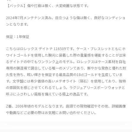
【バックル】傷や打痕は無く、大変綺麗な状態です。
2024年7月メンテナンス済み。目立つような傷は無く、良好なコンディショ
ンとなります。
保証：1年保証
こちらはロレックス デイトナ 116509です。ケース・ブレスレットともにホ
ワイトゴールドを使用した腕元に装着した際の重量感を堪能することが出来
るデイトナの中でもワンランク上のモデル。ロレックスはケース素材を自社
専用の鋳造場で調合している唯一のメゾンであり、鮮やかな発色と優れた耐
久性を持ち、眩い輝きを保証する最高品質の18ctゴールドを生産していま
す。文字盤には希少価値の高いメテオライト（隕石）を使用しており、独特
の雰囲気を感じさせてくれるでしょう。ラグジュアリースポーツウォッチと
呼ぶにふさわしい風格を備えている極上の逸品です。
Z番、2006年頃のモデルとなります。店頭での現物確認やその他、詳細画像
や動画などご必要の際はお気軽にお問い合わせください。