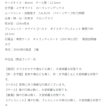
ケースサイズ：40mm ケース厚：12.5mm
文字盤：メテオライト ローマンインデックス
ムーブメント：自動巻き Cal.4130 パワーリザーブ約72時間
仕様：時・分・秒表示 クロノグラフ
防水性：100m防水
ブレスレット：ホワイトゴールド オイスターブレスレット 腕周り約
18.5cm
付属品：専用ケース ギャランティカード（2007年12月） 取扱説明書
タグ
年式：2006頃の製造 Z番
中古品（商品ランク：B）
【風防】ガラスのカケや傷なども無く、大変綺麗な状態です。
【針・文字盤】変色や傷なども無く、針・文字盤ともに大変綺麗な状態で
す。
【ベゼル】使用に伴う微細な打痕がございます。
【ケース】傷や打痕は無く、大変綺麗な状態です。
【裏蓋】傷や打痕は無く、大変綺麗な状態です。
【ブレスレット】傷や打痕、ブレスレットの伸びは無く、大変綺麗な状態で
す。