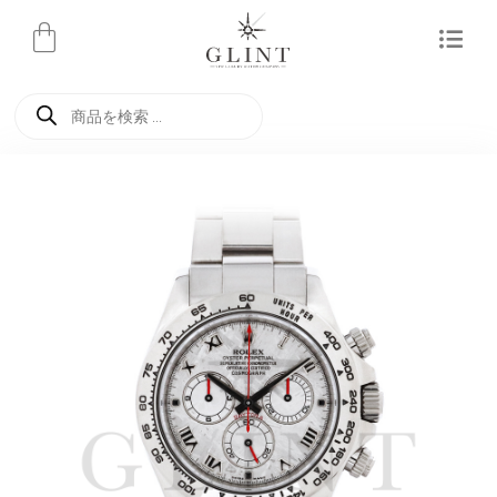
内
容
を
商
ス
品
検
キ
索
ッ
プ