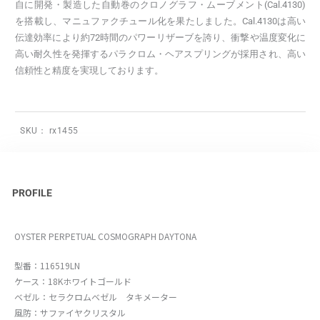
自に開発・製造した自動巻のクロノグラフ・ムーブメント(Cal.4130)
を搭載し、マニュファクチュール化を果たしました。Cal.4130は高い
伝達効率により約72時間のパワーリザーブを誇り、衝撃や温度変化に
高い耐久性を発揮するパラクロム・ヘアスプリングが採用され、高い
信頼性と精度を実現しております。
SKU：
rx1455
PROFILE
OYSTER PERPETUAL COSMOGRAPH DAYTONA
型番：116519LN
ケース：18Kホワイトゴールド
ベゼル：セラクロムベゼル タキメーター
風防：サファイヤクリスタル