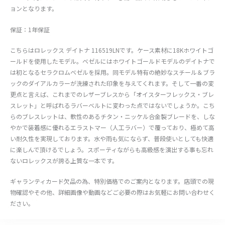
ョンとなります。
保証：1年保証
こちらはロレックス デイトナ 116519LNです。ケース素材に18Kホワイトゴ
ールドを使用したモデル。ベゼルにはホワイトゴールドモデルのデイトナで
は初となるセラクロムベゼルを採用。同モデル特有の絶妙なスチール＆ブラ
ックのダイアルカラーが洗練された印象を与えてくれます。そして一番の変
更点と言えば、これまでのレザーブレスから「オイスターフレックス・ブレ
スレット」と呼ばれるラバーベルトに変わった点ではないでしょうか。こち
らのブレスレットは、軟性のあるチタン・ニッケル合金製ブレードを、しな
やかで装着感に優れるエラストマー（人工ラバー）で覆っており、極めて高
い耐久性を実現しております。水や雨も気にならず、普段使いとしても快適
に楽しんで頂けるでしょう。スポーティながらも高級感を演出する事も忘れ
ないロレックスが誇る上質な一本です。
ギャランティカード欠品の為、特別価格でのご案内となります。店頭での現
物確認やその他、詳細画像や動画などご必要の際はお気軽にお問い合わせく
ださい。