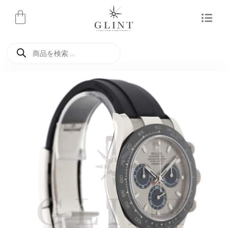
内
容
を
商
ス
品
検
キ
索
ッ
プ