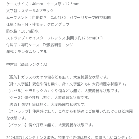
ケースサイズ：40mm ケース厚：12.5mm
文字盤：スチール&ブラック
ムーブメント：自動巻き Cal.4130 パワーリザーブ約72時間
仕様：時・分・秒表示、クロノグラフ
防水性：100m防水
ストラップ：オイスターフレックス 腕回り約17.5cm(E+F)
付属品：専用ケース 取扱説明書 タグ
年式：ランダムシリアル
中古品（商品ランク：A）
【風防】ガラスのカケや傷なども無く、大変綺麗な状態です。
【針・文字盤】変色や傷も無く、針・文字盤ともに大変綺麗な状態です。
【ベゼル】セラミックのカケや傷なども無く、大変綺麗な状態です。
【ケース】傷や打痕は無く、大変綺麗な状態です。
【裏蓋】傷や打痕は無く、大変綺麗な状態です。
【ストラップ】使用感は無く、これからも快適にご使用いただけるほど綺麗
な状態です。
【バックル】傷や打痕は無く、大変綺麗な状態です。
2024年7月メンテナンス済み。特筆すべき傷は無く、素晴らしいコンディシ