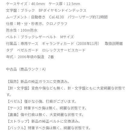
ケースサイズ：40.0mm ケース厚：12.5mm
文字盤：ブラック 8Pダイヤモンドインデックス
ムーブメント：自動巻き Cal.4130 パワーリザーブ約72時間
仕様：時・分・秒表示、クロノグラフ
防水性：100m防水
ベルト：ブラックレザーベルト Mサイズ
付属品：専用ケース ギャランティカード（2008年11月） 取扱説明書
タグ ベゼルガード ロレックスサービスカード
年式： 2006年頃の製造 Z番
中古品（商品ランク：A）
【風防】新品の純正ガラスに交換済み。
【針・文字盤】変色や傷なども無く、針・文字盤ともに大変綺麗な状態で
す。
【ベゼル】僅かな小傷、打痕がございます。
【ケース】特筆すべき傷は無く、綺麗な状態です。
【裏蓋】傷や打痕は無く、大変綺麗な状態です。
【ストラップ】新品の純正ベルトに交換済み。
【バックル】特筆すべき傷は無く、綺麗な状態です。