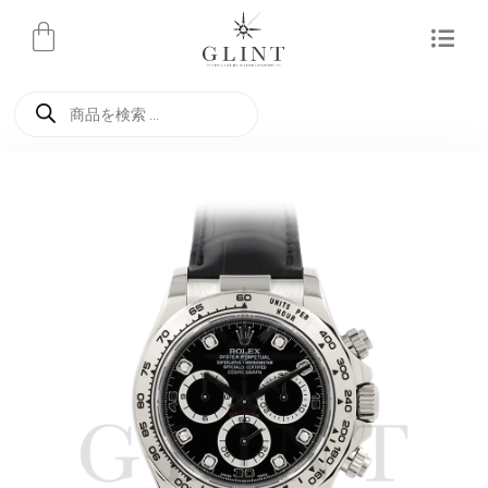
内
容
を
商
ス
品
検
キ
索
ッ
プ