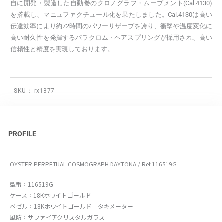
自に開発・製造した自動巻のクロノグラフ・ムーブメント(Cal.4130)
を搭載し、マニュファクチュール化を果たしました。Cal.4130は高い
伝達効率により約72時間のパワーリザーブを誇り、衝撃や温度変化に
高い耐久性を発揮するパラクロム・ヘアスプリングが採用され、高い
信頼性と精度を実現しております。
SKU：
rx1377
PROFILE
OYSTER PERPETUAL COSMOGRAPH DAYTONA / Ref.116519G
型番：116519G
ケース：18Kホワイトゴールド
ベゼル：18Kホワイトゴールド タキメーター
風防：サファイアクリスタルガラス