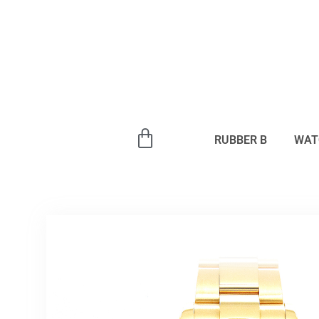
内
容
を
ス
キ
ッ
プ
RUBBER B
WAT