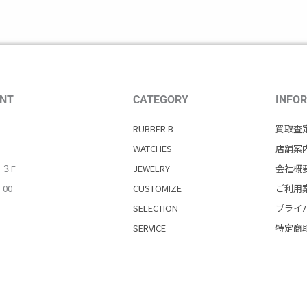
NT
CATEGORY
INFO
RUBBER B
買取査
WATCHES
店舗案
・３F
JEWELRY
会社概
：00
CUSTOMIZE
ご利用
SELECTION
プライ
SERVICE
特定商