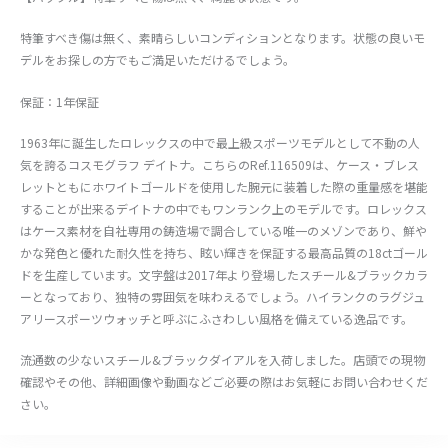
特筆すべき傷は無く、素晴らしいコンディションとなります。状態の良いモ
デルをお探しの方でもご満足いただけるでしょう。
保証：1年保証
1963年に誕生したロレックスの中で最上級スポーツモデルとして不動の人
気を誇るコスモグラフ デイトナ。こちらのRef.116509は、ケース・ブレス
レットともにホワイトゴールドを使用した腕元に装着した際の重量感を堪能
することが出来るデイトナの中でもワンランク上のモデルです。ロレックス
はケース素材を自社専用の鋳造場で調合している唯一のメゾンであり、鮮や
かな発色と優れた耐久性を持ち、眩い輝きを保証する最高品質の18ctゴール
ドを生産しています。文字盤は2017年より登場したスチール&ブラックカラ
ーとなっており、独特の雰囲気を味わえるでしょう。ハイランクのラグジュ
アリースポーツウォッチと呼ぶにふさわしい風格を備えている逸品です。
流通数の少ないスチール&ブラックダイアルを入荷しました。店頭での現物
確認やその他、詳細画像や動画などご必要の際はお気軽にお問い合わせくだ
さい。