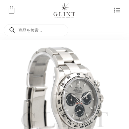
内
容
を
商
ス
品
検
キ
索
ッ
プ