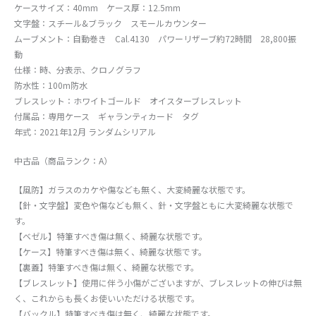
ケースサイズ：40mm ケース厚：12.5mm
文字盤：スチール&ブラック スモールカウンター
ムーブメント：自動巻き Cal.4130 パワーリザーブ約72時間 28,800振
動
仕様：時、分表示、クロノグラフ
防水性：100m防水
ブレスレット：ホワイトゴールド オイスターブレスレット
付属品：専用ケース ギャランティカード タグ
年式：2021年12月 ランダムシリアル
中古品（商品ランク：A）
【風防】ガラスのカケや傷なども無く、大変綺麗な状態です。
【針・文字盤】変色や傷なども無く、針・文字盤ともに大変綺麗な状態で
す。
【ベゼル】特筆すべき傷は無く、綺麗な状態です。
【ケース】特筆すべき傷は無く、綺麗な状態です。
【裏蓋】特筆すべき傷は無く、綺麗な状態です。
【ブレスレット】使用に伴う小傷がございますが、ブレスレットの伸びは無
く、これからも長くお使いいただける状態です。
【バックル】特筆すべき傷は無く、綺麗な状態です。