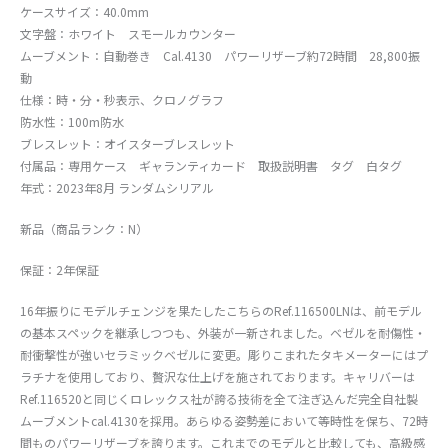
ケースサイズ：40.0mm
文字盤：ホワイト スモールカウンター
ムーブメント：自動巻き Cal.4130 パワーリザーブ約72時間 28,800振
動
仕様：時・分・秒表示、クロノグラフ
防水性：100m防水
ブレスレット：オイスターブレスレット
付属品：専用ケース ギャランティカード 取扱説明書 タグ 白タグ
年式：2023年8月 ランダムシリアル
新品（商品ランク：N）
保証：2年保証
16年振りにモデルチェンジを果たしたこちらのRef.116500LNは、前モデル
の基本スペックを継承しつつも、外装が一新されました。ベゼルを耐傷性・
耐衝撃性が強いセラミックベゼルに変更。彫りこまれたタキメーターにはプ
ラチナを使用しており、贅沢な仕上げを施されております。キャリバーは
Ref.116520と同じくロレックス社が誇る技術を全て注ぎ込んだ完全自社製
ムーブメントcal.4130を採用。あらゆる姿勢差において等時性を保ち、72時
間ものパワーリザーブを誇ります。これまでのモデルと比較しても、高級感