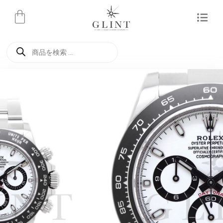
内
容
を
商
ス
品
検
キ
索
ッ
プ