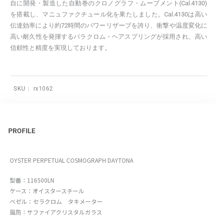
自に開発・製造した自動巻のクロノグラフ・ムーブメント(Cal.4130)
を搭載し、マニュファクチュール化を果たしました。Cal.4130は高い
伝達効率により約72時間のパワーリザーブを誇り、衝撃や温度変化に
高い耐久性を発揮するパラクロム・ヘアスプリングが採用され、高い
信頼性と精度を実現しております。
SKU：
rx1062
PROFILE
OYSTER PERPETUAL COSMOGRAPH DAYTONA
型番：116500LN
ケース：オイスタースチール
ベゼル：セラクロム タキメーター
風防：サファイアクリスタルガラス