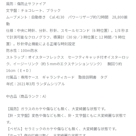
風防：傷防止サファイア
文字盤：チョコレート、ブラック
ムーブメント：自動巻き Cal.4130 パワーリザーブ約72時間 28,800振
動
仕様：中央に時針、分針、秒針、スモールセコンド（6 時位置）。1/8 秒ま
で計測可能なクロノグラフ、積算計（30 分／3 時位置と 12 時間／9 時位
置）。秒針停止機能による正確な時刻設定
防水性：100m防水
ストラップ：オイスターフレックス セーフティキャッチ付オイスターロッ
ク、イージーリンク（約 5 mmのエクステンションリンク） 腕回り約
16cm（ E + D ）
付属品：専用ケース ギャランティカード 取扱説明書 タグ
年式：2021年3月 ランダムシリアル
中古品（商品ランク：A）
【風防】ガラスのカケや傷なども無く、大変綺麗な状態です。
【針・文字盤】変色や傷なども無く、針・文字盤ともに大変綺麗な状態で
す。
【ベゼル】セラミックのカケや傷なども無く、大変綺麗な状態です。
【ケース】傷や打痕は無く、大変綺麗な状態です。