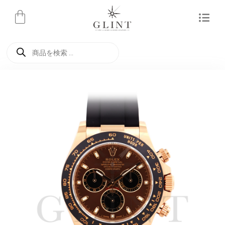
内
容
を
商
ス
品
検
キ
索
ッ
プ