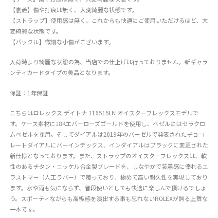
【裏蓋】傷や打痕は無く、大変綺麗な状態です。
【ストラップ】使用感は無く、これからも快適にご使用いただけるほど、大
変綺麗な状態です。
【バックル】微細な小傷がございます。
入荷時より綺麗な状態の為、当店での仕上げは行っておりません。新ギャラ
ンティカードタイプの美品となります。
保証：1年保証
こちらはロレックス デイトナ 116515LN オイスターフレックスモデルで
す。ケース素材に18Kエバーローズゴールドを使用し、ベゼルにはセラクロ
ムベゼルを採用。そしてダイアルは2019年のバーゼルで発表されたチョコ
レートダイアルにバーインデックス、インダイアルはブラックに変更された
新仕様となっております。また、ストラップのオイスターフレックスは、軟
性のあるチタン・ニッケル合金製ブレードを、しなやかで装着感に優れるエ
ラストマー（人工ラバー）で覆っており、極めて高い耐久性を実現しており
ます。水や雨も気にならず、普段使いとしても快適に楽しんで頂けるでしょ
う。スポーティながらも高級感を演出する事も忘れないROLEXが誇る上質な
一本です。