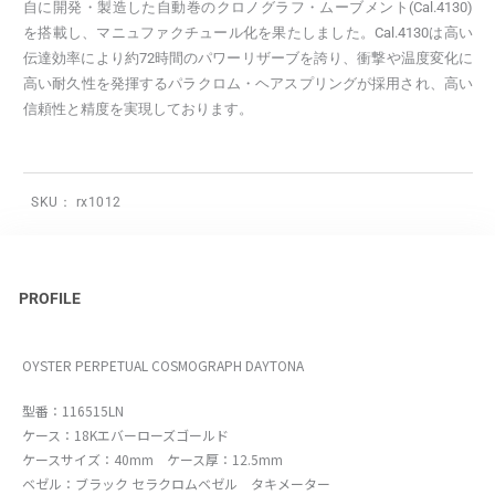
自に開発・製造した自動巻のクロノグラフ・ムーブメント(Cal.4130)
を搭載し、マニュファクチュール化を果たしました。Cal.4130は高い
伝達効率により約72時間のパワーリザーブを誇り、衝撃や温度変化に
高い耐久性を発揮するパラクロム・ヘアスプリングが採用され、高い
信頼性と精度を実現しております。
SKU：
rx1012
PROFILE
OYSTER PERPETUAL COSMOGRAPH DAYTONA
型番：116515LN
ケース：18Kエバーローズゴールド
ケースサイズ：40mm ケース厚：12.5mm
ベゼル：ブラック セラクロムベゼル タキメーター