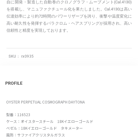
自に開発・製造した自動巻のクロノグラフ・ムーブメント(Cal.4130)
を搭載し、マニュファクチュール化を果たしました。Cal.4130は高い
伝達効率により約72時間のパワーリザーブを誇り、衝撃や温度変化に
高い耐久性を発揮するパラクロム・ヘアスプリングが採用され、高い
信頼性と精度を実現しております。
SKU：
rx0935
PROFILE
OYSTER PERPETUAL COSMOGRAPH DAYTONA
型番：116523
ケース：オイスタースチール 18Kイエローゴールド
ベゼル：18Kイエローゴールド タキメーター
風防：サファイアクリスタルガラス