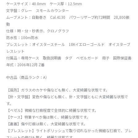
ケースサイズ：40.0mm ケース厚：12.5mm
文字盤：グレー スモールカウンター
ムーブメント：自動巻き Cal.4130 パワーリザーブ約72時間 28,800振
動
仕様：時・分・秒表示、クロノグラフ
防水性：100m防水
ブレスレット：オイスタースチール 18Kイエローゴールド オイスターブ
レスレット
付属品：専用ケース 取扱説明書 タグ ベゼルガード 冊子 国際保証書
年式：2006年12月 Z番
中古品（商品ランク：A）
【風防】ガラスのカケや傷なども無く、大変綺麗な状態です。
【針・文字盤】変色や傷なども無く、針・文字盤ともに大変綺麗な状態で
す。
【ベゼル】微細な打痕程度で全体的に綺麗な状態です。
【ケース】特筆すべき傷は無く、綺麗な状態です。
【裏蓋】傷や打痕は無く、大変綺麗な状態です。
【ブレスレット】ライトポリッシュで取り切れなかった微細な打痕で、ブレ
スレットの伸びも無く、綺麗な状態です。