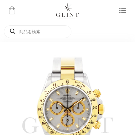
内
容
を
商
ス
品
検
キ
索
ッ
プ