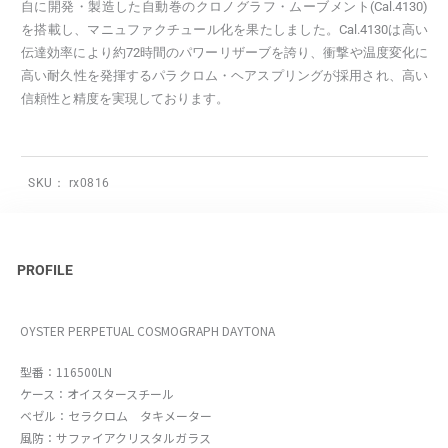
自に開発・製造した自動巻のクロノグラフ・ムーブメント(Cal.4130)
を搭載し、マニュファクチュール化を果たしました。Cal.4130は高い
伝達効率により約72時間のパワーリザーブを誇り、衝撃や温度変化に
高い耐久性を発揮するパラクロム・ヘアスプリングが採用され、高い
信頼性と精度を実現しております。
SKU：
rx0816
PROFILE
OYSTER PERPETUAL COSMOGRAPH DAYTONA
型番：116500LN
ケース：オイスタースチール
ベゼル：セラクロム タキメーター
風防：サファイアクリスタルガラス