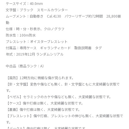
ケースサイズ：40.0mm
文字盤：ブラック スモールカウンター
ムーブメント：自動巻き Cal.4130 パワーリザーブ約72時間 28,800振
動
仕様：時・分・秒表示、クロノグラフ
防水性：100m防水
ブレスレット：オイスターブレスレット
付属品：専用ケース ギャランティカード 取扱説明書 タグ
年式：2019年12月 ランダムシリアル
中古品（商品ランク：A）
【風防】12時方向に微細な傷が見られます。
【針・文字盤】変色や傷なども無く、針・文字盤ともに大変綺麗な状態で
す。
【ベゼル】セラミックのカケや傷なども無く、大変綺麗な状態です。
【ケース】傷や打痕は無く、大変綺麗な状態です。
【裏蓋】傷や打痕は無く、大変綺麗な状態です。
【ブレスレット】傷や打痕、ブレスレットの伸びも無く、大変綺麗な状態で
す。
【バックル】傷や打痕は無く、大変綺麗な状態です。