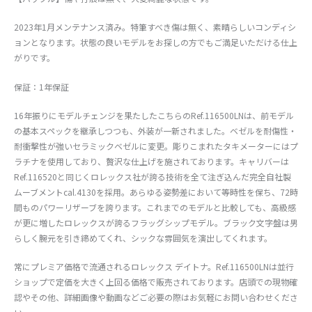
2023年1月メンテナンス済み。特筆すべき傷は無く、素晴らしいコンディシ
ョンとなります。状態の良いモデルをお探しの方でもご満足いただける仕上
がりです。
保証：1年保証
16年振りにモデルチェンジを果たしたこちらのRef.116500LNは、前モデル
の基本スペックを継承しつつも、外装が一新されました。ベゼルを耐傷性・
耐衝撃性が強いセラミックベゼルに変更。彫りこまれたタキメーターにはプ
ラチナを使用しており、贅沢な仕上げを施されております。キャリバーは
Ref.116520と同じくロレックス社が誇る技術を全て注ぎ込んだ完全自社製
ムーブメントcal.4130を採用。あらゆる姿勢差において等時性を保ち、72時
間ものパワーリザーブを誇ります。これまでのモデルと比較しても、高級感
が更に増したロレックスが誇るフラッグシップモデル。ブラック文字盤は男
らしく腕元を引き締めてくれ、シックな雰囲気を演出してくれます。
常にプレミア価格で流通されるロレックス デイトナ。Ref.116500LNは並行
ショップで定価を大きく上回る価格で販売されております。店頭での現物確
認やその他、詳細画像や動画などご必要の際はお気軽にお問い合わせくださ