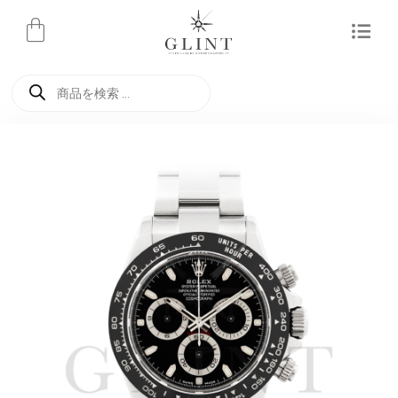
内
容
を
商
ス
品
検
キ
索
ッ
プ