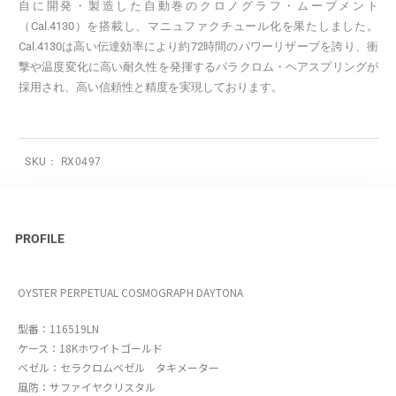
自に開発・製造した自動巻のクロノグラフ・ムーブメント
（Cal.4130）を搭載し、マニュファクチュール化を果たしました。
Cal.4130は高い伝達効率により約72時間のパワーリザーブを誇り、衝
撃や温度変化に高い耐久性を発揮するパラクロム・ヘアスプリングが
採用され、高い信頼性と精度を実現しております。
SKU：
RX0497
PROFILE
OYSTER PERPETUAL COSMOGRAPH DAYTONA
型番：116519LN
ケース：18Kホワイトゴールド
ベゼル：セラクロムベゼル タキメーター
風防：サファイヤクリスタル