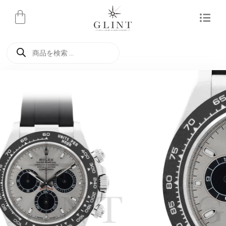
内
容
を
商
ス
品
検
キ
索
ッ
プ