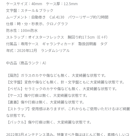
ケースサイズ：40mm ケース厚：12.5mm
文字盤：スチール＆ブラック
ムーブメント：自動巻き Cal.4130 パワーリザーブ約72時間
仕様：時・分・秒表示、クロノグラフ
防水性：100m防水
ストラップ：オイスターフレックス 腕回り約17.5cm（E＋F）
付属品：専用ケース ギャランティカード 取扱説明書 タグ
年式：2020年12月 ランダムシリアル
中古品（商品ランク：A）
【風防】ガラスのカケや傷なども無く、大変綺麗な状態です。
【文字盤】変色や傷なども無く、針・文字盤ともに大変綺麗な状態です。
【ベゼル】セラミックのカケや傷なども無く、大変綺麗な状態です。
【ケース】傷や打痕は無く、大変綺麗な状態です。
【裏蓋】傷や打痕は無く、大変綺麗な状態です。
【ストラップ】使用感はありますが、これからもご使用いただけるほど綺麗
な状態です。
【バックル】傷や打痕は無く、大変綺麗な状態です。
2022年3月メンテナンス済み。特筆すべき傷はほとんど無く、素晴らしいコ