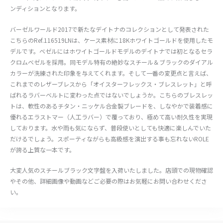
ンディションとなります。
バーゼルワールド2017で新たなデイトナのコレクションとして発表された
こちらのRef.116519LNは、ケース素材に18Kホワイトゴールドを使用したモ
デルです。ベゼルにはホワイトゴールドモデルのデイトナでは初となるセラ
クロムベゼルを採用。同モデル特有の絶妙なスチール＆ブラックのダイアル
カラーが洗練された印象を与えてくれます。そして一番の変更点と言えば、
これまでのレザーブレスから「オイスターフレックス・ブレスレット」と呼
ばれるラバーベルトに変わった点ではないでしょうか。こちらのブレスレッ
トは、軟性のあるチタン・ニッケル合金製ブレードを、しなやかで装着感に
優れるエラストマー（人工ラバー）で覆っており、極めて高い耐久性を実現
しております。水や雨も気にならず、普段使いとしても快適に楽しんでいた
だけるでしょう。スポーティながらも高級感を演出する事も忘れないROLE
が誇る上質な一本です。
大変人気のスチールブラック文字盤を入荷いたしました。店頭での現物確認
やその他、詳細画像や動画などご必要の際はお気軽にお問い合わせくださ
い。