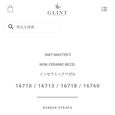
内
容
を
商
ス
品
検
キ
索
ッ
プ
GMT-MASTER Ⅱ
NON-CERAMIC BEZEL
ノンセラミックベゼル
16710 / 16713 / 16718 / 16760
RUBBER STRAPS