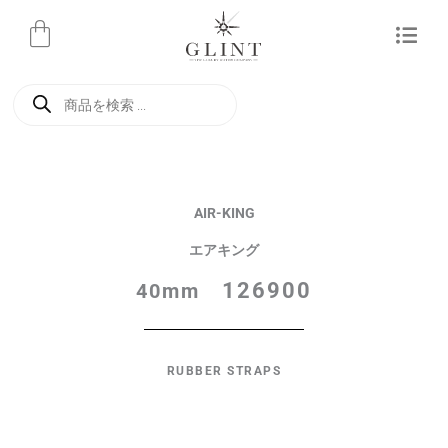
内
容
を
商
ス
品
検
キ
索
ッ
プ
AIR-KING
エアキング
126900
40mm
RUBBER STRAPS