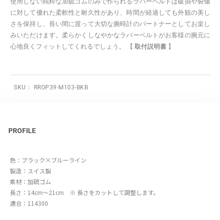
使用しない純粋な加硫ゴムのみで作られるラバーベルトは破損や裂傷
に対して優れた柔軟性と耐久性があり、時間が経過しても外観の美し
さを保持し、長い間に渡って大切な腕時計のパートナーとしてお楽し
みいただけます。柔らかくしなやかなラバーベルトがお客様の腕元に
心地良くフィットしてくれるでしょう。 【
取付説明書
】
SKU：
RROP39-M103-BKB
PROFILE
色：ブラック×ブルーライン
製造：スイス製
素材：加硫ゴム
長さ：14cm～21cm ※ 長さをカットして調整します。
適合：114300