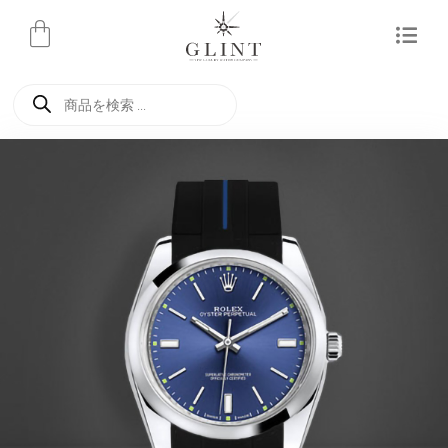
内
容
を
商
ス
品
検
キ
索
ッ
プ