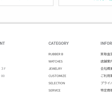
NT
CATEGORY
INFO
RUBBER B
買取査
WATCHES
店舗案
・３F
JEWELRY
会社概
：00
CUSTOMIZE
ご利用
SELECTION
プライ
SERVICE
特定商