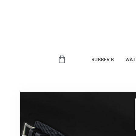
内
容
を
ス
キ
ッ
プ
RUBBER B
WAT