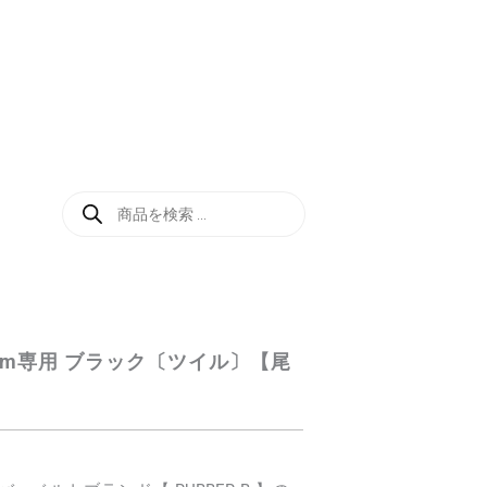
商
品
検
索
mm専用 ブラック〔ツイル〕【尾