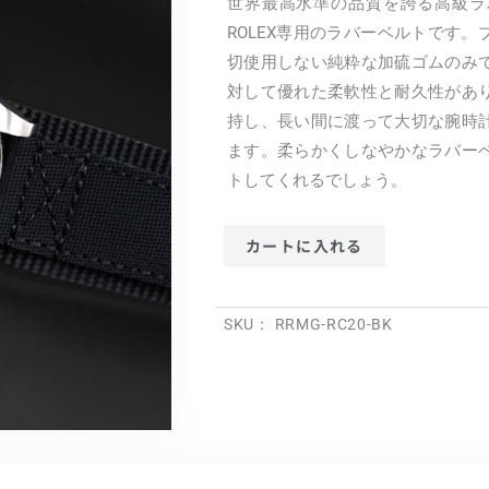
世界最高水準の品質を誇る高級ラバー
ROLEX専用のラバーベルトです
切使用しない純粋な加硫ゴムのみ
対して優れた柔軟性と耐久性があ
持し、長い間に渡って大切な腕時
ます。柔らかくしなやかなラバー
トしてくれるでしょう。
カートに入れる
SKU：
RRMG-RC20-BK