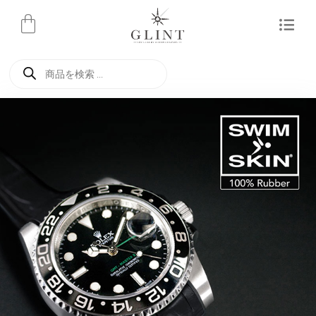
内
容
を
商
ス
品
検
キ
索
ッ
プ