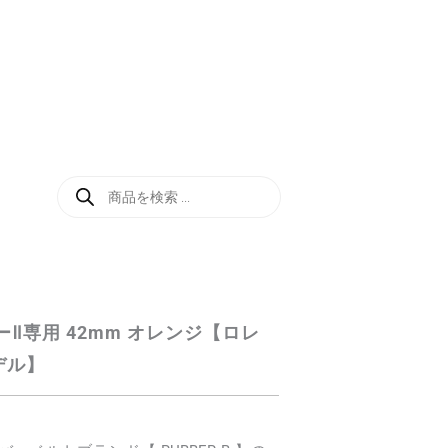
商
品
検
索
Ⅱ専用 42mm オレンジ【ロレ
デル】