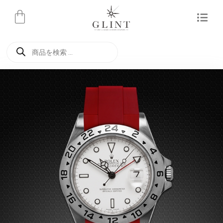
内
容
を
商
ス
品
検
キ
索
ッ
プ