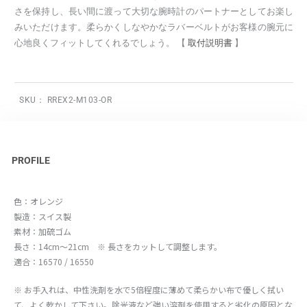
さを保持し、長い間に渡って大切な腕時計のパートナーとしてお楽し
みいただけます。柔らかくしなやかなラバーベルトがお客様の腕元に
心地良くフィットしてくれるでしょう。 【
取付説明書
】
SKU：
RREX2-M103-OR
PROFILE
色：オレンジ
製造：スイス製
素材：加硫ゴム
長さ：14cm～21cm ※ 長さをカットして調整します。
適合：16570 / 16550
※ お手入れは、中性洗剤を水で5倍程度に薄めて柔らかい布で優しく拭い
て、よく乾かして下さい。除光液など強い溶剤を使用すると劣化の原因とな