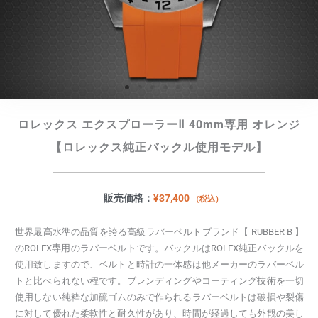
ロレックス エクスプローラーⅡ 40mm専用 オレンジ
【ロレックス純正バックル使用モデル】
販売価格：
¥
37,400
（税込）
世界最高水準の品質を誇る高級ラバーベルトブランド【 RUBBER B 】
のROLEX専用のラバーベルトです。バックルはROLEX純正バックルを
使用致しますので、ベルトと時計の一体感は他メーカーのラバーベル
トと比べられない程です。ブレンディングやコーティング技術を一切
使用しない純粋な加硫ゴムのみで作られるラバーベルトは破損や裂傷
に対して優れた柔軟性と耐久性があり、時間が経過しても外観の美し