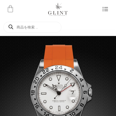
内
容
を
商
ス
品
検
キ
索
ッ
プ