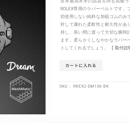
世界最高水準の品質を誇る高級ラバー
ROLEX専用のラバーベルトです
切使用しない純粋な加硫ゴムのみ
対して優れた柔軟性と耐久性があ
持し、長い間に渡って大切な腕時
ます。柔らかくしなやかなラバー
トしてくれるでしょう。 【
取付説
カートに入れる
SKU：
RREX2-DM106-BK