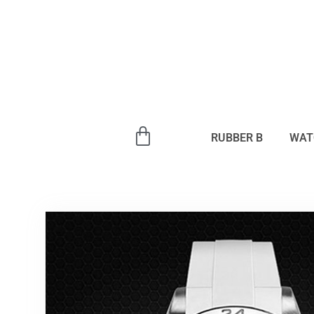
内
容
を
ス
キ
ッ
プ
RUBBER B
WAT