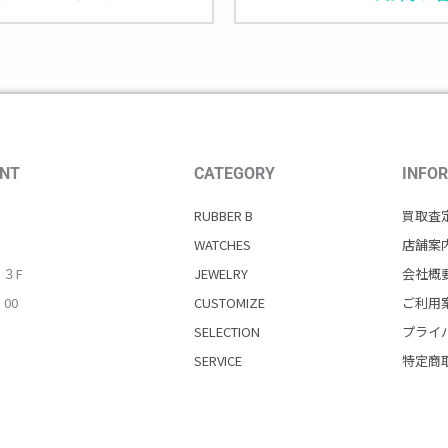
NT
CATEGORY
INFO
RUBBER B
買取査
WATCHES
店舗案
・３F
JEWELRY
会社概
：00
CUSTOMIZE
ご利用
SELECTION
プライ
SERVICE
特定商