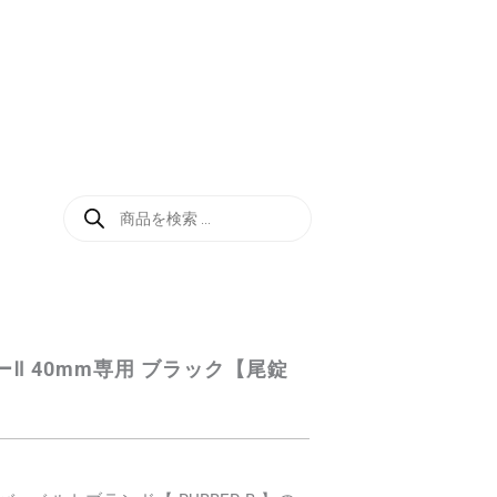
商
品
検
索
Ⅱ 40mm専用 ブラック【尾錠