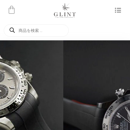
内
容
を
商
ス
品
検
キ
索
ッ
プ