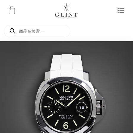
内
容
を
商
ス
品
検
キ
索
ッ
プ