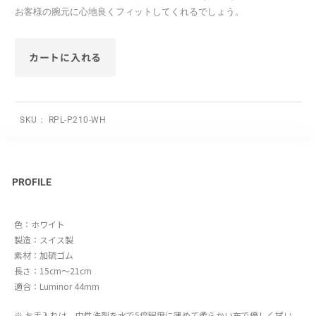
お客様の腕元に心地良くフィットしてくれるでしょう。
カートに入れる
SKU：
RPL-P210-WH
PROFILE
色：ホワイト
製造：スイス製
素材：加硫ゴム
長さ：15cm～21cm
適合：Luminor 44mm
※ お手入れは、中性洗剤を水で5倍程度に薄めて柔らかい布で優しく拭い