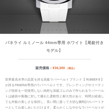
パネライ ルミノール 44mm専用 ホワイト【尾錠付き
モデル】
販売価格：
¥
36,300
（税込）
世界最高水準の品質を誇る高級ラバーベルトブランド【 RUBBER B 】
が誇るPANERAI専用のラバーベルトです。ブレンディングやコーティ
ング技術を一切使用しない純粋な加硫ゴムのみで作られるラバーベル
トは破損や裂傷に対して優れた柔軟性と耐久性があり、時間が経過し
ても外観の美しさを保持し、長い間に渡って大切な腕時計のパートナ
ーとしてお楽しみいただけます。柔らかくしなやかなラバーベルトが