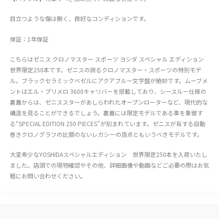
目立つような傷は無く、良好なコンディションです。
保証：1年保証
こちらはゼニス クロノマスター スポーツ ヨシダ スペシャル エディション
世界限定250本です。ゼニスの誇るクロノマスター・スポーツの特別モデ
ル。ブラックセラミックベゼルにアクアブルー文字盤が絶妙です。ムーブメ
ントはエル・プリメロ 3600キャリバーを搭載しており、シースルー仕様の
裏蓋からは、ゼニススターがあしらわれたオープンローターなど、現代的な
構造を見ることができるでしょう。裏蓋には限定モデルである事を象徴す
る“SPECIAL EDITION 250 PIECES”が刻まれています。ゼニスが有する自動
巻きクロノグラフの比類のないレガシーの頂点ともいうべきモデルです。
大変希少なYOSHIDAスペシャルエディション 世界限定250本を入荷いたし
ました。店頭での現物確認やその他、詳細画像や動画などご必要の際はお気
軽にお問い合わせください。