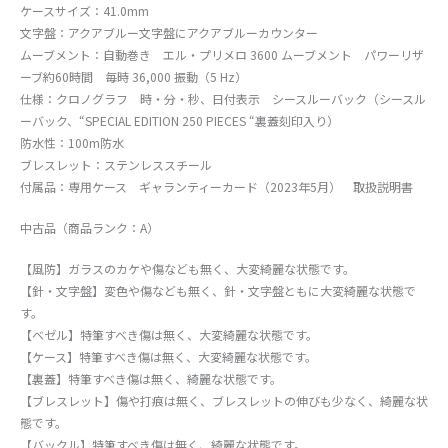
ケースサイズ：41.0mm
文字盤：アクアブルー文字盤にアクアブルーカウンター
ムーブメント：自動巻き エル・プリメロ 3600 ムーブメント パワーリザ
ーブ約60時間 毎時 36,000 振動（5 Hz）
仕様：クロノグラフ 時・分・秒、日付表示 シースルーバック（シースル
ーバック、“SPECIAL EDITION 250 PIECES “裏蓋刻印入り）
防水性：100m防水
ブレスレット：ステンレススチール
付属品：専用ケース ギャランティーカード（2023年5月） 取扱説明書
中古品（商品ランク：A）
【風防】ガラスのカケや傷なども無く、大変綺麗な状態です。
【針・文字盤】変色や傷なども無く、針・文字盤ともに大変綺麗な状態で
す。
【ベゼル】特筆すべき傷は無く、大変綺麗な状態です。
【ケース】特筆すべき傷は無く、大変綺麗な状態です。
【裏蓋】特筆すべき傷は無く、綺麗な状態です。
【ブレスレット】傷や打痕は無く、ブレスレットの伸びも少なく、綺麗な状
態です。
【バックル】特筆すべき傷は無く、綺麗な状態です。