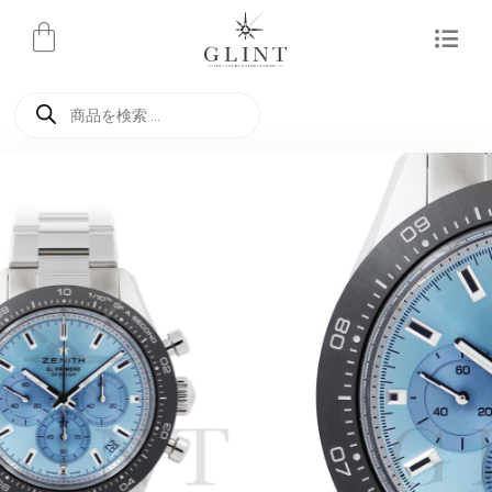
内
容
を
商
ス
品
検
キ
索
ッ
プ