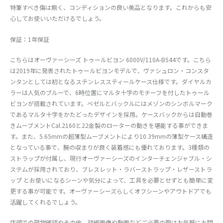
特筆すべき傷は無く、コンディションの良い美品となります。これからも安
心してお使いいただけるでしょう。
保証：1年保証
こちらはオーヴァーシーズ トゥールビヨン 6000V/110A-B544です。こちら
は2019年に発表されたトゥールビヨンモデルで、ヴァシュロン・コンスタ
ンタンとしては初となるステンレススティールケース仕様です。ダイヤルカ
ラーは人気のブルーで、6時位置にマルタ十字のモチーフを付したトゥール
ビヨンが搭載されています。ベゼルとバックルにはメゾンのシンボルマーク
であるマルタ十字をかたどったデザインを採用。ケースバックからは自動巻
きムーブメントCal.2160と22金製のローターの動きを堪能する事ができま
す。また、5.65mmの超薄型ムーブメントにより10.39mmの薄型ケース構造
となっている事で、腕の収まりが良く装着感にも優れております。3種類の
ストラップが付属し、現行オーヴァーシーズのインターチェンジャブル・シ
ステムが採用されており、ブレスレット・ラバーストラップ・レザーストラ
ップ とお使いになるシーンや気分によって、工具を必要とせずとも簡単に変
更する事が可能です。オーヴァーシーズらしくオフシーンやアウトドアでも
活躍してくれるでしょう。
店頭での現物確認やその他、詳細画像や動画などご必要の際はお気軽にお問