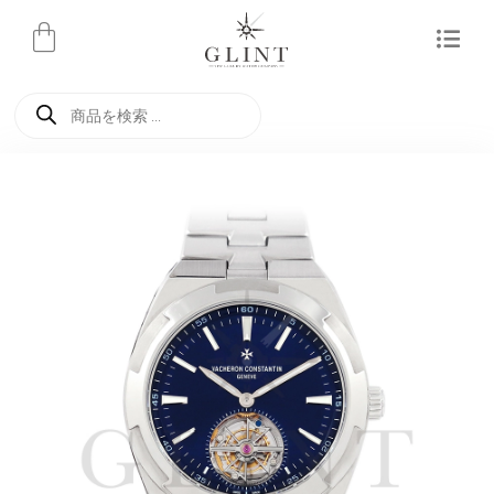
内
容
を
商
ス
品
検
キ
索
ッ
プ