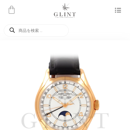
内
容
を
商
ス
品
検
キ
索
ッ
プ