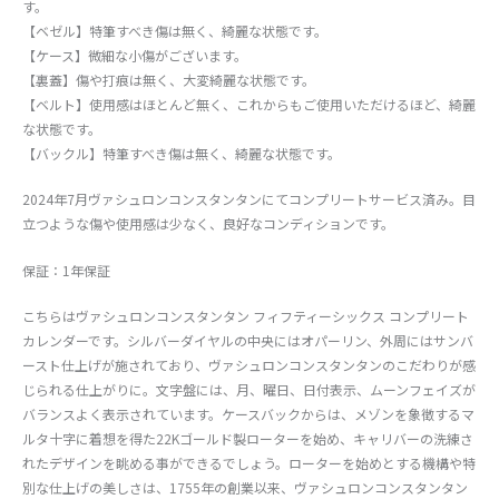
す。
【ベゼル】特筆すべき傷は無く、綺麗な状態です。
【ケース】微細な小傷がございます。
【裏蓋】傷や打痕は無く、大変綺麗な状態です。
【ベルト】使用感はほとんど無く、これからもご使用いただけるほど、綺麗
な状態です。
【バックル】特筆すべき傷は無く、綺麗な状態です。
2024年7月ヴァシュロンコンスタンタンにてコンプリートサービス済み。目
立つような傷や使用感は少なく、良好なコンディションです。
保証：1年保証
こちらはヴァシュロンコンスタンタン フィフティーシックス コンプリート
カレンダーです。シルバーダイヤルの中央にはオパーリン、外周にはサンバ
ースト仕上げが施されており、ヴァシュロンコンスタンタンのこだわりが感
じられる仕上がりに。文字盤には、月、曜日、日付表示、ムーンフェイズが
バランスよく表示されています。ケースバックからは、メゾンを象徴するマ
ルタ十字に着想を得た22Kゴールド製ローターを始め、キャリバーの洗練さ
れたデザインを眺める事ができるでしょう。ローターを始めとする機構や特
別な仕上げの美しさは、1755年の創業以来、ヴァシュロンコンスタンタン