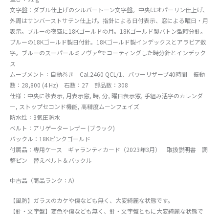
文字盤：ダブル仕上げのシルバートーン文字盤。中央はオパーリン仕上げ、
外周はサンバーストサテン仕上げ。指針による日付表示、窓による曜日・月
表示。ブルーの夜空に18Kゴールドの月。18Kゴールド製バトン型時分針。
ブルーの18Kゴールド製日付針。18Kゴールド製インデックスとアラビア数
字。ブルーのスーパールミノヴァ®でコーティングした時分針とインデック
ス
ムーブメント：自動巻き Cal.2460 QCL/1、パワーリザーブ40時間 振動
数：28,800 (4 Hz) 石数：27 部品数：308
仕様：中央に秒表示, 月表示窓, 時, 分, 曜日表示窓, 手組み活字のカレンダ
ー, ストップセコンド機能, 高精度ムーンフェイズ
防水性：3気圧防水
ベルト：アリゲーターレザー (ブラック)
バックル：18Kピンクゴールド
付属品：専用ケース ギャランティカード（2023年3月） 取扱説明書 調
整ピン 替えベルト＆バックル
中古品（商品ランク：A）
【風防】ガラスのカケや傷なども無く、大変綺麗な状態です。
【針・文字盤】変色や傷なども無く、針・文字盤ともに大変綺麗な状態で