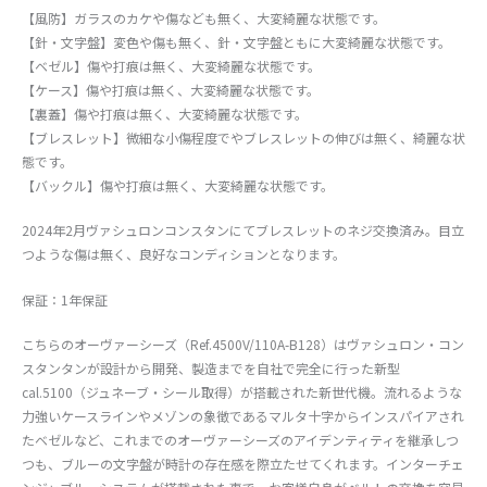
【風防】ガラスのカケや傷なども無く、大変綺麗な状態です。
【針・文字盤】変色や傷も無く、針・文字盤ともに大変綺麗な状態です。
【ベゼル】傷や打痕は無く、大変綺麗な状態です。
【ケース】傷や打痕は無く、大変綺麗な状態です。
【裏蓋】傷や打痕は無く、大変綺麗な状態です。
【ブレスレット】微細な小傷程度でやブレスレットの伸びは無く、綺麗な状
態です。
【バックル】傷や打痕は無く、大変綺麗な状態です。
2024年2月ヴァシュロンコンスタンにてブレスレットのネジ交換済み。目立
つような傷は無く、良好なコンディションとなります。
保証：1年保証
こちらのオーヴァーシーズ（Ref.4500V/110A-B128）はヴァシュロン・コン
スタンタンが設計から開発、製造までを自社で完全に行った新型
cal.5100（ジュネーブ・シール取得）が搭載された新世代機。流れるような
力強いケースラインやメゾンの象徴であるマルタ十字からインスパイアされ
たベゼルなど、これまでのオーヴァーシーズのアイデンティティを継承しつ
つも、ブルーの文字盤が時計の存在感を際立たせてくれます。インターチェ