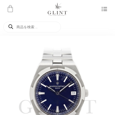
内
容
を
商
ス
品
検
キ
索
ッ
プ