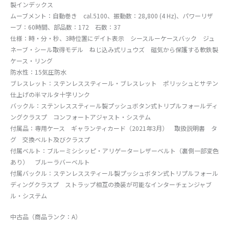
製インデックス
ムーブメント：自動巻き cal.5100、振動数：28,800 (4 Hz)、パワーリザ
ーブ：60時間、部品数：172 石数：37
仕様：時・分・秒、3時位置にデイト表示 シースルーケースバック ジュ
ネーブ・シール取得モデル ねじ込み式リュウズ 磁気から保護する軟鉄製
ケース・リング
防水性：15気圧防水
ブレスレット：ステンレススティール・ブレスレット ポリッシュとサテン
仕上げの半マルタ十字リンク
バックル：ステンレススティール製プッシュボタン式トリプルフォールディ
ングクラスプ コンフォートアジャスト・システム
付属品：専用ケース ギャランティカード（2021年3月） 取扱説明書 タ
グ 交換ベルト及びクラスプ
付属ベルト：ブルーミシシッピ・アリゲーターレザーベルト（裏側一部変色
あり） ブルーラバーベルト
付属バックル：ステンレススティール製プッシュボタン式トリプルフォール
ディングクラスプ ストラップ相互の換装が可能なインターチェンジャブ
ル・システム
中古品（商品ランク：A）