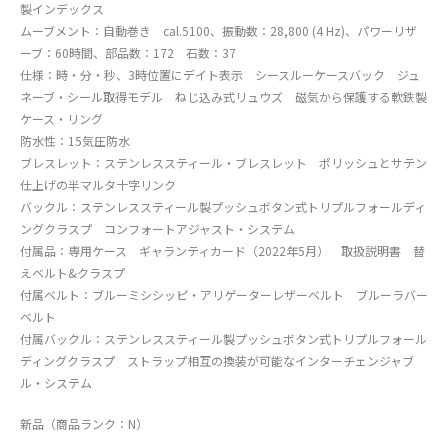
製インデックス
ムーブメント：自動巻き cal.5100、振動数：28,800 (4 Hz)、パワーリザ
ーブ：60時間、部品数：172 石数：37
仕様：時・分・秒、3時位置にデイト表示 シースルーケースバック ジュ
ネーブ・シール取得モデル ねじ込み式リュウズ 磁気から保護する軟鉄製
ケース・リング
防水性：15気圧防水
ブレスレット：ステンレススティール・ブレスレット ポリッシュとサテン
仕上げの半マルタ十字リンク
バックル：ステンレススティール製プッシュボタン式トリプルフォールディ
ングクラスプ コンフォートアジャスト・システム
付属品：専用ケース ギャランティカード（2022年5月） 取扱説明書 替
えベルト&クラスプ
付属ベルト：ブルーミシシッピ・アリゲーターレザーベルト ブルーラバー
ベルト
付属バックル：ステンレススティール製プッシュボタン式トリプルフォール
ディングクラスプ ストラップ相互の換装が可能なインターチェンジャブ
ル・システム
新品（商品ランク：N）