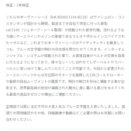
保証：2年保証
こちらのオーヴァーシーズ（Ref.4500V/110A-B128）はヴァシュロン・コン
スタンタンが設計から開発、製造までを自社で完全に行った新型
cal.5100（ジュネーブ・シール取得）が搭載された新世代機。流れるような
力強いケースラインやメゾンの象徴であるマルタ十字からインスパイアされ
たベゼルなど、これまでのオーヴァーシーズのアイデンティティを継承しつ
つも、ブルーの文字盤が時計の存在感を際立たせてくれます。インターチェ
ンジャブル・システムが搭載された事で、お客様自身がベルトの交換を容易
に行えるようになっており、様々なシーンに合わせてレザーベルトやラバー
ベルトに使い分けて楽しんでいただくことが可能です。今回から変更された
シースルーバックからは方位図のモチーフを装飾した22Kゴールドローター
や最新の自社ムーブメントが鑑賞でき、時計の魅力を存分に堪能する事が出
来ます。世界最高峰の技術が凝縮された腕元に身に着ける喜びを与えてくれ
る最高の逸品をぜひこの機会にご堪能ください。
正規店では既に注文不可の大変人気なブルー文字盤を入荷いたしました。店
頭での現物確認やその他、詳細画像や動画などご必要の際はお気軽にお問い
合わせください。