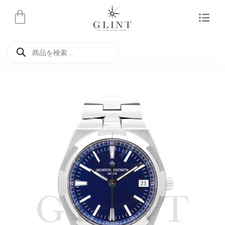
内
容
を
商
ス
品
検
キ
索
ッ
プ