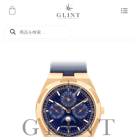
内
容
を
商
ス
品
検
キ
索
ッ
プ