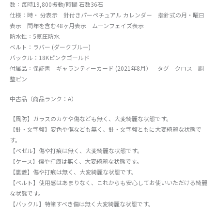
数：毎時19,800振動/時間 石数36石
仕様：時・ 分表示 針付きパーペチュアル カレンダー 指針式の月・曜日
表示 閏年を含む48ヶ月表示 ムーンフェイズ表示
防水性：5気圧防水
ベルト：ラバー (ダークブルー)
バックル：18Kピンクゴールド
付属品：保証書 ギャランティーカード (2021年8月） タグ クロス 調
整ピン
中古品（商品ランク：A）
【風防】ガラスのカケや傷なども無く、大変綺麗な状態です。
【針・文字盤】変色や傷なども無く、針・文字盤ともに大変綺麗な状態で
す。
【ベゼル】傷や打痕は無く、大変綺麗な状態です。
【ケース】傷や打痕は無く、大変綺麗な状態です。
【裏蓋】傷や打痕は無く、大変綺麗な状態です。
【ベルト】使用感はあまりなく、これからも安心してお使いいただける綺麗
な状態です。
【バックル】特筆すべき傷は無く大変綺麗な状態です。