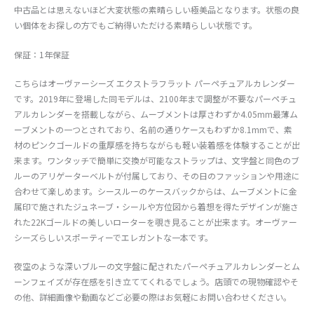
中古品とは思えないほど大変状態の素晴らしい極美品となります。状態の良
い個体をお探しの方でもご納得いただける素晴らしい状態です。
保証：1年保証
こちらはオーヴァーシーズ エクストラフラット パーペチュアルカレンダー
です。2019年に登場した同モデルは、2100年まで調整が不要なパーペチュ
アルカレンダーを搭載しながら、ムーブメントは厚さわずか4.05mm最薄ム
ーブメントの一つとされており、名前の通りケースもわずか8.1mmで、素
材のピンクゴールドの重厚感を持ちながらも軽い装着感を体験することが出
来ます。ワンタッチで簡単に交換が可能なストラップは、文字盤と同色のブ
ルーのアリゲーターベルトが付属しており、その日のファッションや用途に
合わせて楽しめます。シースルーのケースバックからは、ムーブメントに金
属印で施されたジュネーブ・シールや方位図から着想を得たデザインが施さ
れた22Kゴールドの美しいローターを覗き見ることが出来ます。オーヴァー
シーズらしいスポーティーでエレガントな一本です。
夜空のような深いブルーの文字盤に配されたパーペチュアルカレンダーとム
ーンフェイズが存在感を引き立ててくれるでしょう。店頭での現物確認やそ
の他、詳細画像や動画などご必要の際はお気軽にお問い合わせください。