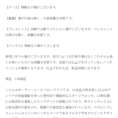
【ケース】微細な小傷がございます。
【裏蓋】傷や打痕は無く、大変綺麗な状態です。
【ブレスレット】肉眼では解りづらいスレ傷がございますが、ブレスレット
の伸びは無く、綺麗な状態です。
【バックル】微細な小傷がございます。
使用に伴う小傷がございますが、目立つような打痕や傷はなくこれからも長
くお使いいただける綺麗な状態です。当店では仕上げを行っていないノンポ
リッシュの個体となります。仕上げを行えば、新品同様になります。
保証：1年保証
こちらはオーヴァーシーズ クロノグラフです。15気圧の防水性と25,000ア
ンペアの耐磁機能を持った現代的で機能的なスポーツウォッチ。12時位置
には視認性を重視したビッグデイトが搭載されており、針やインデックスに
も夜光塗料が塗布され、暗闇での視認性も確保されています。ベゼルとブレ
スレットにはメゾンのシンボルマークであるマルタ十字をかたどったデザイ