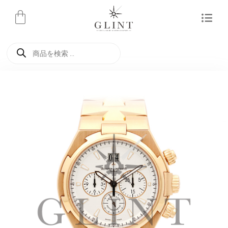
内
容
を
商
ス
品
検
キ
索
ッ
プ