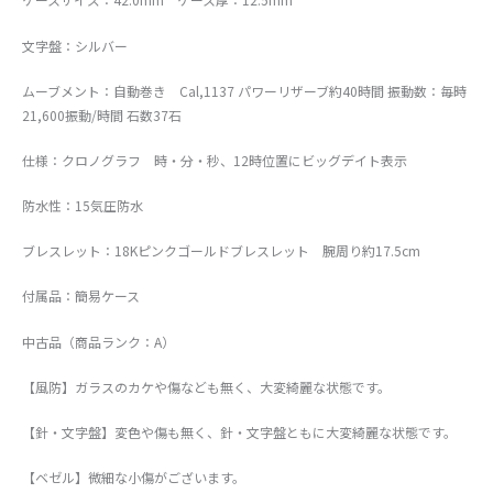
文字盤：シルバー
ムーブメント：自動巻き Cal,1137 パワーリザーブ約40時間 振動数：毎時
21,600振動/時間 石数37石
仕様：クロノグラフ 時・分・秒、12時位置にビッグデイト表示
防水性：15気圧防水
ブレスレット：18Kピンクゴールドブレスレット 腕周り約17.5cm
付属品：簡易ケース
中古品（商品ランク：A）
【風防】ガラスのカケや傷なども無く、大変綺麗な状態です。
【針・文字盤】変色や傷も無く、針・文字盤ともに大変綺麗な状態です。
【ベゼル】微細な小傷がございます。