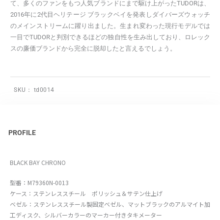
て、多くのファンをもつ人気ブランドにまで駆け上がったTUDORは、
2016年に2代目ヘリテージ ブラックベイを発表しダイバーズウォッチ
のメインストリームに躍り出ました。生まれ変わった現行モデルでは
一目でTUDORと判別できるほどの独自性を生み出しており、ロレック
スの廉価ブランドから完全に脱却したと言えるでしょう。
SKU：
td0014
PROFILE
BLACK BAY CHRONO
型番：M79360N-0013
ケース：ステンレススチール ポリッシュ＆サテン仕上げ
ベゼル：ステンレススチール製固定ベゼル、マットブラックのアルマイト加
工ディスク、シルバーカラーのマーカー付きタキメーター