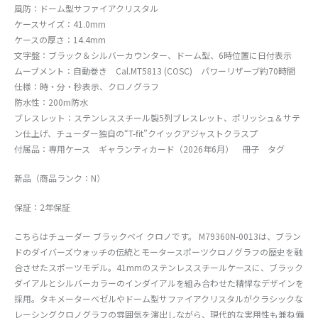
風防：ドーム型サファイアクリスタル
ケースサイズ：41.0mm
ケースの厚さ：14.4mm
文字盤：ブラック＆シルバーカウンター、ドーム型、6時位置に日付表示
ムーブメント：自動巻き Cal.MT5813 (COSC) パワーリザーブ約70時間
仕様：時・分・秒表示、クロノグラフ
防水性：200m防水
ブレスレット：ステンレススチール製5列ブレスレット、ポリッシュ＆サテ
ン仕上げ、チューダー独自の“T-fit”クイックアジャストクラスプ
付属品：専用ケース ギャランティカード（2026年6月） 冊子 タグ
新品（商品ランク：N）
保証：2年保証
こちらはチューダー ブラックベイ クロノです。 M79360N-0013は、ブラン
ドのダイバーズウォッチの伝統とモータースポーツクロノグラフの歴史を融
合させたスポーツモデル。41mmのステンレススチールケースに、ブラック
ダイアルとシルバーカラーのインダイアルを組み合わせた精悍なデザインを
採用。タキメーターベゼルやドーム型サファイアクリスタルがクラシックな
レーシングクロノグラフの雰囲気を演出しながら、現代的な実用性も兼ね備