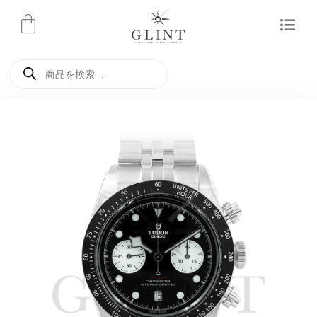
内
容
を
商
ス
品
検
キ
索
ッ
プ