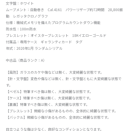
文字盤：ホワイト
ムーブメント：自動巻き Cal.4161 パワーリザーブ約72時間 28,800振
動 レガッタクロノグラフ
仕様：機械式メモリを備えたプログラムカウントダウン機能
防水性：100m防水
ブレスレット：オイスターブレスレット 18Kイエローゴールド
付属品：専用ケース ギャランティカード タグ
年式：2020年1月 ランダムシリアル
中古品（商品ランク：A）
【風防】ガラスのカケや傷などは無く、大変綺麗な状態です。
【針・文字盤】変色や傷などは無く、針・文字盤ともに大変綺麗な状態で
す。
【ベゼル】特筆すべき傷は無く、大変綺麗な状態です。
【ケース】特筆すべき傷は無く、大変綺麗な状態です。
【裏蓋】特筆すべき傷は無く、大変綺麗な状態です。
【ブレスレット】微細な小傷があるものの、全体的に綺麗な状態です。
【バックル】微細な小傷があるものの、全体的に綺麗な状態です。
目立つような傷は少なく、良好なコンディションとなります。