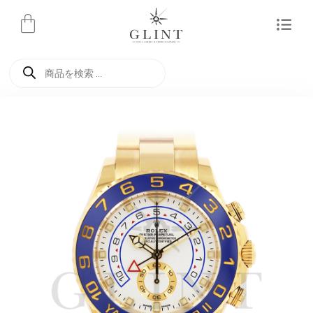
内
容
を
商
ス
品
検
キ
索
ッ
プ