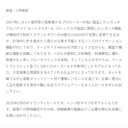
保証：1年保証
2007年にヨット愛好家と経験豊かなプロセーラーの為に誕生したレガッタ
クロノグラフ ヨットマスターII。ロレックスが独自に開発したレガッタ機能
は機械式で初めてカウントダウンの分数を10分以内で任意に変更できるほ
か、計測中に針を進めたり遅らせる事を可能とするシンクロナイゼーション
機能が付いており、ケースサイズ44mmの大型フェイスながらも、緻密で繊
細な機能を搭載しております。ベゼルの素材には耐傷性・耐衝撃性に優れ、
色褪せもし辛いブルーセラミックを採用。そしてこちらのモデルは、ケース
とブレスレット全てに18Kイエローゴールドを素材としたモデルとなってお
り、大変豪華な雰囲気を与えてくれる仕上がりとなっております。ヨットを
繰りながら高級マリンリゾート地で優雅にバカンスを過ごす。仕事に遊びに
人生を謳歌する男性の腕に似合うラグジュアリーなタイムピースをぜひお試
し下さい。
2020年1月のギャランティカードです。ベンツ針タイプのモデルとなりま
す。店頭での現物確認やその他、詳細画像や動画などご必要の際はお気軽に
お問い合わせください。