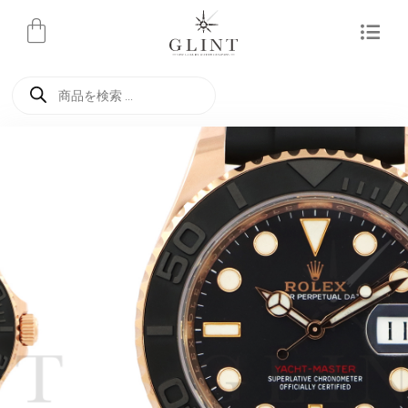
内
容
を
商
ス
品
検
キ
索
ッ
プ