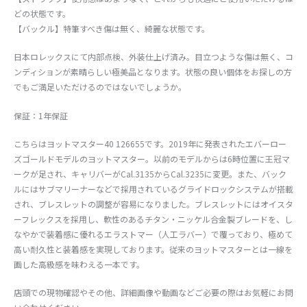
どの状態です。
【バックル】特筆すべき傷は無く、綺麗な状態です。
日本ロレックスにて内部点検、外装仕上げ済み。目立つような傷は無く、コ
ンディションが素晴らしい極美品となります。状態の良い個体をお探しの方
でもご満足いただけるのではないでしょうか。
保証：1年保証
こちらはヨットマスター40 126655です。2019年に発表されたエバーロー
ズゴールドモデルのヨットマスター。以前のモデルからは6時位置に王冠マ
ークが足され、キャリバーがCal.3135からCal.3235に変更。また、バック
ルにはサブマリーナーなどで採用されているグライドロックシステムが搭載
され、ブレスレットの調整が容易になりました。ブレスレットにはオイスタ
ーフレックスを採用し、軟性のあるチタン・ニッケル合金製ブレードを、し
なやかで装着感に優れるエラストマー（人工ラバー）で覆っており、極めて
高い耐久性と装着感を実現しております。従来のヨットマスターとは一線を
画した高級感を味わえる一本です。
店頭での現物確認やその他、詳細画像や動画などご必要の際はお気軽にお問