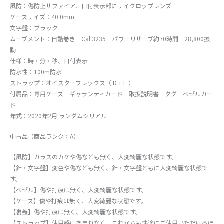
風防：傷防止サファイア、日付表示部にサイクロップレンズ
ケースサイズ：40.0mm
文字盤：ブラック
ムーブメント：自動巻き Cal.3235 パワーリザーブ約70時間 28,800振
動
仕様：時・分・秒、日付表示
防水性：100m防水
ストラップ：オイスターフレックス（ D + E ）
付属品：専用ケース ギャランティカード 取扱説明書 タグ ベゼルガー
ド
年式：2020年2月 ランダムシリアル
中古品（商品ランク：A）
【風防】ガラスのカケや傷なども無く、大変綺麗な状態です。
【針・文字盤】変色や傷なども無く、針・文字盤ともに大変綺麗な状態で
す。
【ベゼル】傷や打痕は無く、大変綺麗な状態です。
【ケース】傷や打痕は無く、大変綺麗な状態です。
【裏蓋】傷や打痕は無く、大変綺麗な状態です。
【ストラップ】使用感はあまりなく、これからも快適にご使用いただけるほ