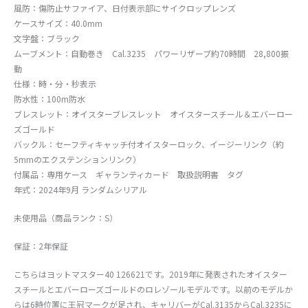
風防：傷防止サファイア、日付表示部にサイクロップレンズ
ケースサイズ：40.0mm
文字盤：ブラック
ムーブメント：自動巻き Cal.3235 パワーリザーブ約70時間 28,800振
動
仕様：時・分・秒表示
防水性：100m防水
ブレスレット：オイスターブレスレット オイスタースチール＆エバーロー
ズゴールド
バックル：セーフティキャッチ付オイスターロック、イージーリンク（約
5mmのエクステンションリンク）
付属品：専用ケース ギャランティカード 取扱説明書 タグ
年式：2024年9月 ランダムシリアル
未使用品（商品ランク：S）
保証：2年保証
こちらはヨットマスター40 126621です。2019年に発表されたオイスター
スチールとエバーローズゴールドのロレゾールモデルです。以前のモデルか
らは6時位置に王冠マークが足され、キャリバーがCal.3135からCal.3235に