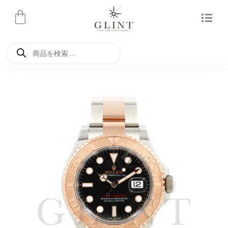
内
容
を
商
ス
品
検
キ
索
ッ
プ