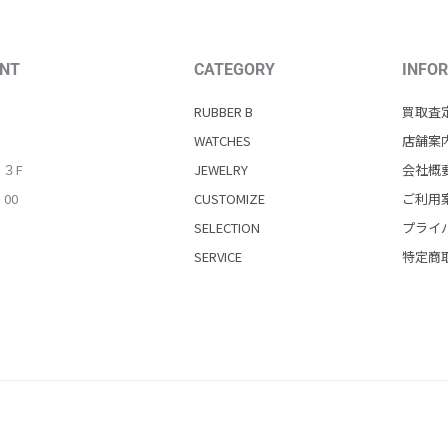
NT
CATEGORY
INFO
RUBBER B
買取査
WATCHES
店舗案
・３F
JEWELRY
会社概
：00
CUSTOMIZE
ご利用
SELECTION
プライ
SERVICE
特定商