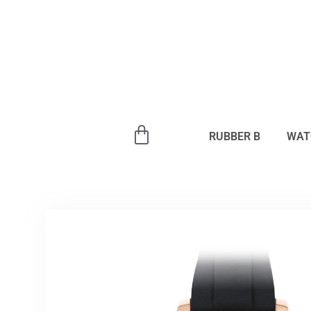
内
容
を
ス
キ
ッ
プ
RUBBER B
WAT