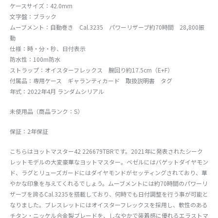
ケースサイズ：42.0mm
文字盤：ブラック
ムーブメント：自動巻き Cal.3235 パワーリザーブ約70時間 28,800振
動
仕様：時・分・秒、日付表示
防水性：100m防水
ストラップ：オイスターフレックス 腕回り約17.5cm（E+F）
付属品：専用ケース ギャランティカード 取扱説明書 タグ
年式：2022年4月 ランダムシリアル
未使用品（商品ランク：S）
保証：2年保証
こちらはヨットマスター42 226679TBRです。2021年に発表されたシーク
レットモデルの大変豪華なヨットマスター。ベゼルにはバゲットダイヤモン
ド、ラグとリューズガードにはダイヤモンドがセッティングされており、華
やかな印象を与えてくれるでしょう。ムーブメントには約70時間のパワーリ
ザーブを誇るCal.3235を搭載しており、何時でも日付調整を行う事が可能と
なりました。ブレスレットにはオイスターフレックスを採用し、軟性のある
チタン・ニッケル合金製ブレードを、しなやかで装着感に優れるエラストマ