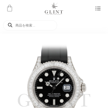
内
容
を
商
ス
品
検
キ
索
ッ
プ