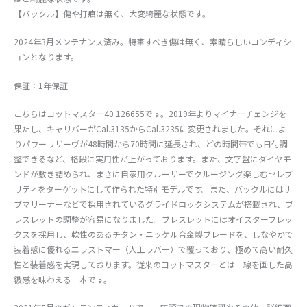
【バックル】傷や打痕は無く、大変綺麗な状態です。
2024年3月メンテナンス済み。特筆すべき傷は無く、素晴らしいコンディシ
ョンとなります。
保証：1年保証
こちらはヨットマスター40 126655です。2019年よりマイナーチェンジを
果たし、キャリバーがCal.3135からCal.3235に変更されました。それによ
りパワーリザーヴが48時間から70時間に延長され、どの時間帯でも日付調
整できるなど、格段に実用性が上がっております。また、文字盤にダイヤモ
ンドが敷き詰められ、まさに自家用クルーザーでクルージング楽しむセレブ
リティをターゲットにして作られた特別モデルです。また、バックルにはサ
ブマリーナーなどで採用されているグライドロックシステムが搭載され、ブ
レスレットの調整が容易になりました。ブレスレットにはオイスターフレッ
クスを採用し、軟性のあるチタン・ニッケル合金製ブレードを、しなやかで
装着感に優れるエラストマー（人工ラバー）で覆っており、極めて高い耐久
性と装着感を実現しております。従来のヨットマスターとは一線を画した高
級感を味わえる一本です。