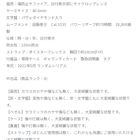
風防：傷防止サファイア、日付表示部にサイクロップレンズ
ケースサイズ：40.0mm
文字盤：パヴェダイヤモンド入り
ムーブメント：自動巻き Cal.3235 パワーリザーブ約70時間 28,800振
動
仕様：時・分・秒、日付表示
防水性：100m防水
ストラップ：オイスターフレックス 腕回り約18cm(F+F)
付属品：専用ケース ギャランティカード 取扱説明書 タグ
年式：2021年5月 ランダムシリアル
中古品（商品ランク：A）
【風防】ガラスのカケや傷なども無く、大変綺麗な状態です。
【針・文字盤】変色や傷なども無く、針・文字盤ともに大変綺麗な状態で
す。
【ベゼル】セラミックのカケや傷なども無く、大変綺麗な状態です。
【ケース】傷や打痕は無く、大変綺麗な状態です。
【裏蓋】傷や打痕は無く、大変綺麗な状態です。
【ストラップ】ほとんど使用感は無く、これからも快適にご使用いただける
ほど綺麗な状態です。