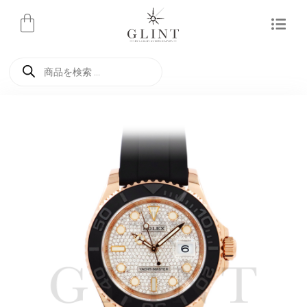
内
容
を
商
ス
品
検
キ
索
ッ
プ