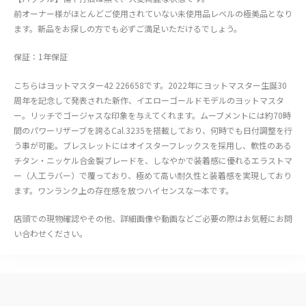
前オーナー様がほとんどご使用されていない未使用品レベルの極美品となり
ます。新品をお探しの方でも必ずご満足いただけるでしょう。
保証：1年保証
こちらはヨットマスター42 226658です。2022年にヨットマスター生誕30
周年を記念して発表された新作、イエローゴールドモデルのヨットマスタ
ー。リッチでゴージャスな印象を与えてくれます。ムーブメントには約70時
間のパワーリザーブを誇るCal.3235を搭載しており、何時でも日付調整を行
う事が可能。ブレスレットにはオイスターフレックスを採用し、軟性のある
チタン・ニッケル合金製ブレードを、しなやかで装着感に優れるエラストマ
ー（人工ラバー）で覆っており、極めて高い耐久性と装着感を実現しており
ます。ワンランク上の存在感を放つハイセンスな一本です。
店頭での現物確認やその他、詳細画像や動画などご必要の際はお気軽にお問
い合わせください。