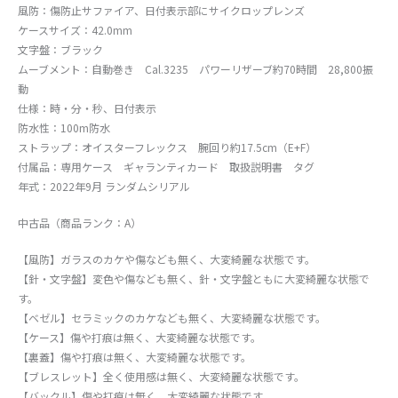
風防：傷防止サファイア、日付表示部にサイクロップレンズ
ケースサイズ：42.0mm
文字盤：ブラック
ムーブメント：自動巻き Cal.3235 パワーリザーブ約70時間 28,800振
動
仕様：時・分・秒、日付表示
防水性：100m防水
ストラップ：オイスターフレックス 腕回り約17.5cm（E+F）
付属品：専用ケース ギャランティカード 取扱説明書 タグ
年式：2022年9月 ランダムシリアル
中古品（商品ランク：A）
【風防】ガラスのカケや傷なども無く、大変綺麗な状態です。
【針・文字盤】変色や傷なども無く、針・文字盤ともに大変綺麗な状態で
す。
【ベゼル】セラミックのカケなども無く、大変綺麗な状態です。
【ケース】傷や打痕は無く、大変綺麗な状態です。
【裏蓋】傷や打痕は無く、大変綺麗な状態です。
【ブレスレット】全く使用感は無く、大変綺麗な状態です。
【バックル】傷や打痕は無く、大変綺麗な状態です。