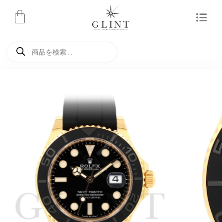
内
容
を
商
ス
品
検
キ
索
ッ
プ